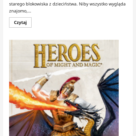
starego blokowiska z dzieciństwa. Niby wszystko wygląda
znajomo,...
Dowiedz
Czytaj
się
więcej
o
RECENZJA:
Osiedle
Swoboda
2
|
Dresy,
dragi
i
osiedlowi
superbohaterowie