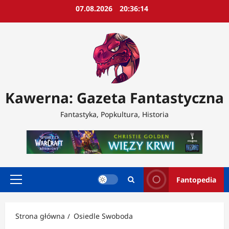
Przejdź
07.08.2026
20:36:15
do
treści
Kawerna: Gazeta Fantastyczna
Fantastyka, Popkultura, Historia
Fantopedia
Menu
główne
Strona główna
Osiedle Swoboda