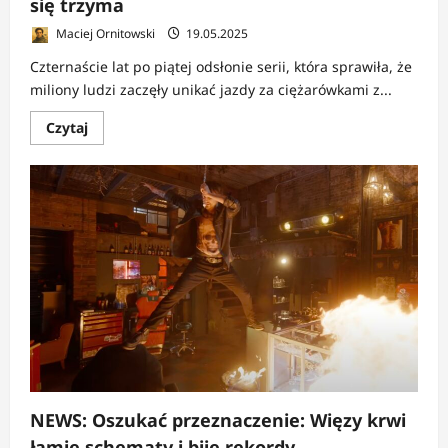
się trzyma
Maciej Ornitowski
19.05.2025
Czternaście lat po piątej odsłonie serii, która sprawiła, że
miliony ludzi zaczęły unikać jazdy za ciężarówkami z...
Dowiedz
Czytaj
się
więcej
o
RECENZJA:
Oszukać
przeznaczenie:
Więzy
krwi
|
Śmierć
nie
zapomina,
a
seria
jeszcze
się
trzyma
NEWS: Oszukać przeznaczenie: Więzy krwi
łamie schematy i bije rekordy