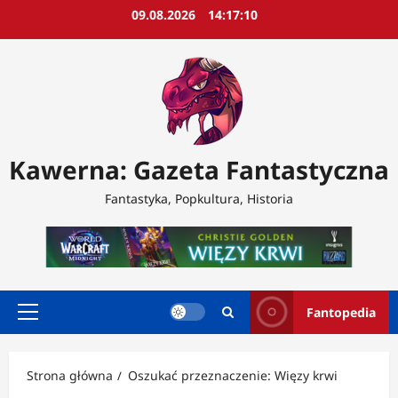
Przejdź
09.08.2026
14:17:12
do
treści
Kawerna: Gazeta Fantastyczna
Fantastyka, Popkultura, Historia
Fantopedia
Menu
główne
Strona główna
Oszukać przeznaczenie: Więzy krwi