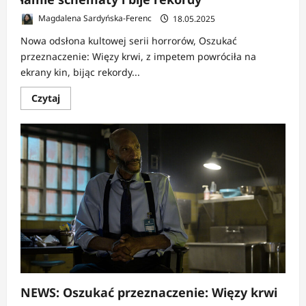
Magdalena Sardyńska-Ferenc
18.05.2025
Nowa odsłona kultowej serii horrorów, Oszukać
przeznaczenie: Więzy krwi, z impetem powróciła na
ekrany kin, bijąc rekordy...
Dowiedz
Czytaj
się
więcej
o
NEWS:
Oszukać
przeznaczenie:
Więzy
krwi
łamie
schematy
i
bije
rekordy
NEWS: Oszukać przeznaczenie: Więzy krwi