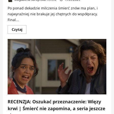
Po ponad dekadzie milczenia śmierć znów ma plan, i
najwyraźniej nie brakuje jej chętnych do współpracy.
Final...
Dowiedz
Czytaj
się
więcej
o
NEWS:
Oszukać
przeznaczenie:
Więzy
krwi
–
reżyserzy
mają
pomysł
na
kontynuację
RECENZJA: Oszukać przeznaczenie: Więzy
krwi | Śmierć nie zapomina, a seria jeszcze