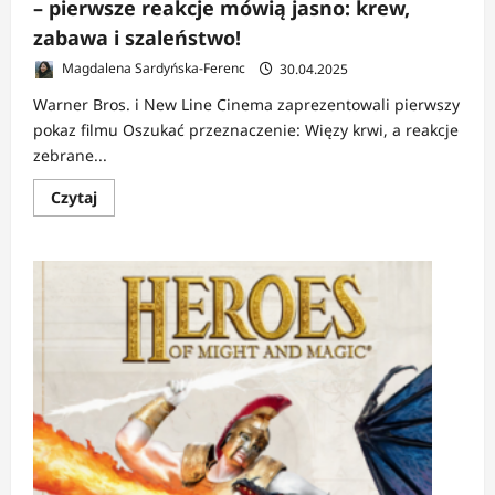
– pierwsze reakcje mówią jasno: krew,
zabawa i szaleństwo!
Magdalena Sardyńska-Ferenc
30.04.2025
Warner Bros. i New Line Cinema zaprezentowali pierwszy
pokaz filmu Oszukać przeznaczenie: Więzy krwi, a reakcje
zebrane...
Dowiedz
Czytaj
się
więcej
o
NEWS:
Oszukać
przeznaczenie:
Więzy
krwi
–
pierwsze
reakcje
mówią
jasno:
krew,
zabawa
i
szaleństwo!