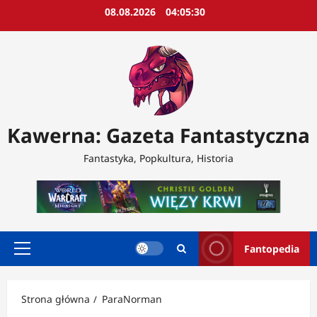
Przejdź
08.08.2026
04:05:32
do
treści
Kawerna: Gazeta Fantastyczna
Fantastyka, Popkultura, Historia
Fantopedia
Menu
główne
Strona główna
ParaNorman