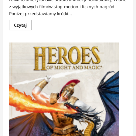
z wyjątkowych filmów stop-motion i licznych nagród.
Poniżej przedstawiamy krótki...
Dowiedz
Czytaj
się
więcej
o
FELIETON:
Co
dalej
ze
studiem
LAIKA?