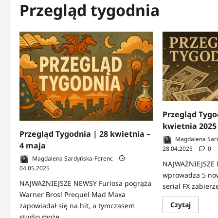
Przegląd tygodnia
Przegląd Tygo
kwietnia 2025
Przegląd Tygodnia | 28 kwietnia –
Magdalena Sar
4 maja
28.04.2025
0
Magdalena Sardyńska-Ferenc
NAJWAŻNIEJSZE N
04.05.2025
wprowadza 5 no
NAJWAŻNIEJSZE NEWSY Furiosa pogrąża
serial FX zabierz
Warner Bros! Prequel Mad Maxa
Dowied
Czytaj
zapowiadał się na hit, a tymczasem
się
studio może...
więcej