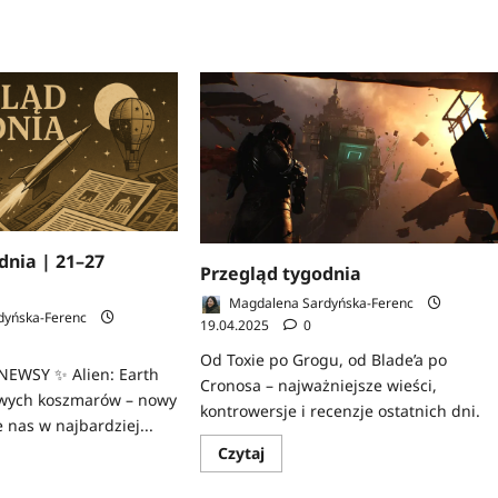
dnia | 21–27
Przegląd tygodnia
Magdalena Sardyńska-Ferenc
dyńska-Ferenc
19.04.2025
0
Od Toxie po Grogu, od Blade’a po
EWSY ✨ Alien: Earth
Cronosa – najważniejsze wieści,
wych koszmarów – nowy
kontrowersje i recenzje ostatnich dni.
e nas w najbardziej...
Dowiedz
Czytaj
z
się
więcej