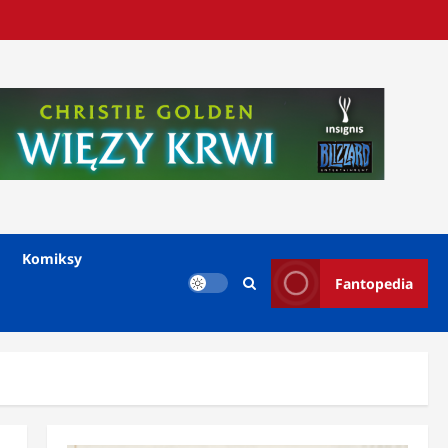
Komiksy
Fantopedia