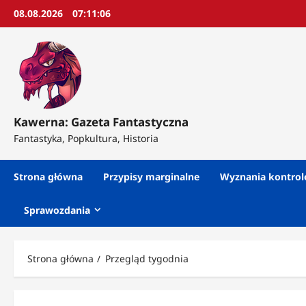
Przejdź
08.08.2026
07:11:08
do
treści
Kawerna: Gazeta Fantastyczna
Fantastyka, Popkultura, Historia
Strona główna
Przypisy marginalne
Wyznania kontro
Sprawozdania
Strona główna
Przegląd tygodnia