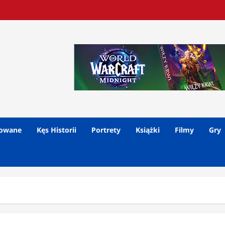
lowane
Kęs Historii
Portrety
Książki
Filmy
Gry