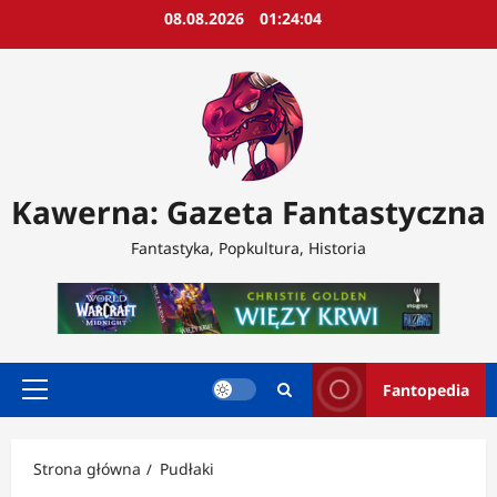
Przejdź
08.08.2026
01:24:05
do
treści
Kawerna: Gazeta Fantastyczna
Fantastyka, Popkultura, Historia
Fantopedia
Menu
główne
Strona główna
Pudłaki