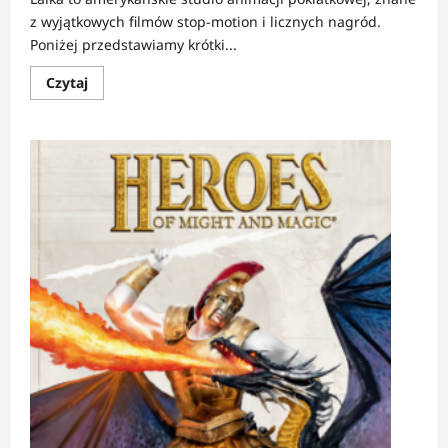
z wyjątkowych filmów stop-motion i licznych nagród.
Poniżej przedstawiamy krótki...
Dowiedz
Czytaj
się
więcej
o
FELIETON:
Co
dalej
ze
studiem
LAIKA?