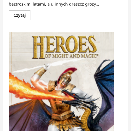
beztroskimi latami, a u innych dreszcz grozy...
Dowiedz
Czytaj
się
więcej
o
FELIETON:
7
szkół,
do
których
z
pewnością
nie
chciałbyś
trafić.
Prawdopodobnie.