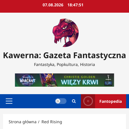
Przejdź
07.08.2026
18:47:53
do
treści
Kawerna: Gazeta Fantastyczna
Fantastyka, Popkultura, Historia
Fantopedia
Menu
główne
Strona główna
Red Rising