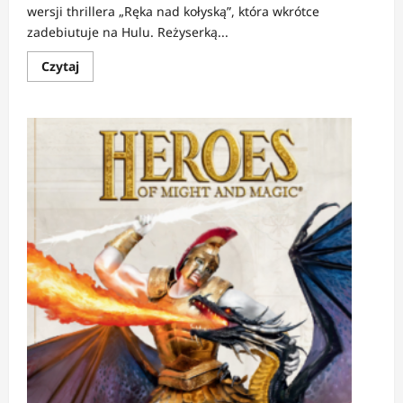
wersji thrillera „Ręka nad kołyską”, która wkrótce
zadebiutuje na Hulu. Reżyserką...
Dowiedz
Czytaj
się
więcej
o
NEWS:
Zwiastun
remake’u
„Ręka
nad
kołyską”
od
Hulu