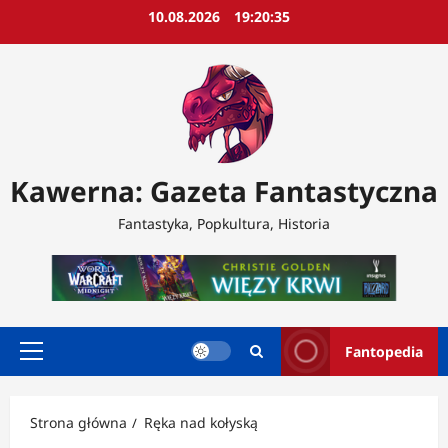
Przejdź
10.08.2026
19:20:37
do
treści
Kawerna: Gazeta Fantastyczna
Fantastyka, Popkultura, Historia
Fantopedia
Menu
główne
Strona główna
Ręka nad kołyską