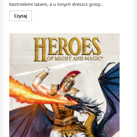
beztroskimi latami, a u innych dreszcz grozy...
Dowiedz
Czytaj
się
więcej
o
FELIETON:
7
szkół,
do
których
z
pewnością
nie
chciałbyś
trafić.
Prawdopodobnie.