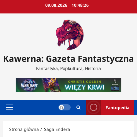
Przejdź
09.08.2026
10:48:27
do
treści
Kawerna: Gazeta Fantastyczna
Fantastyka, Popkultura, Historia
Fantopedia
Menu
główne
Strona główna
Saga Endera