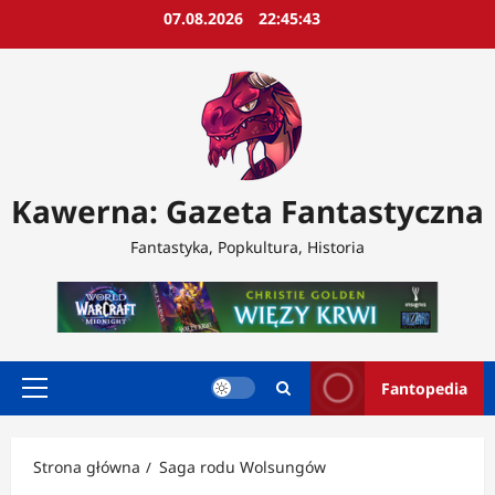
Przejdź
07.08.2026
22:45:45
do
treści
Kawerna: Gazeta Fantastyczna
Fantastyka, Popkultura, Historia
Fantopedia
Menu
główne
Strona główna
Saga rodu Wolsungów