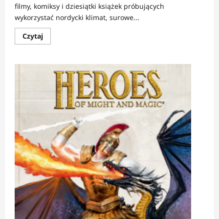
filmy, komiksy i dziesiątki książek próbujących
wykorzystać nordycki klimat, surowe...
Dowiedz
Czytaj
się
więcej
o
RECENZJA:
Saga
rodu
Wolsungów
|
Krew,
stal
i
przeznaczenie