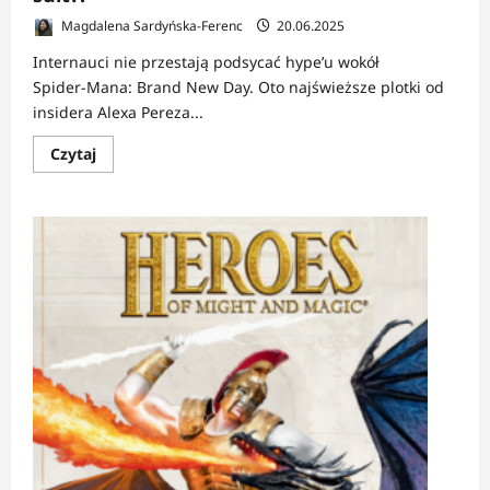
Magdalena Sardyńska-Ferenc
20.06.2025
Internauci nie przestają podsycać hype’u wokół
Spider‑Mana: Brand New Day. Oto najświeższe plotki od
insidera Alexa Pereza...
Dowiedz
Czytaj
się
więcej
o
PLOTKA:
SPIDER‑MAN:
BRAND
NEW
DAY
–
Shang‑Chi,
Silver
Samurai,
Viper…
no
i
alien
suit?!