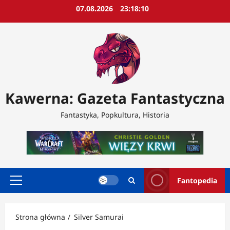
Przejdź
07.08.2026
23:18:11
do
treści
Kawerna: Gazeta Fantastyczna
Fantastyka, Popkultura, Historia
Fantopedia
Menu
główne
Strona główna
Silver Samurai