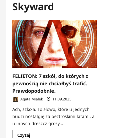
Skyward
FELIETON: 7 szkół, do których z
pewnością nie chciałbyś trafić.
Prawdopodobnie.
Agata Miałek
11.09.2025
Ach, szkoła. To słowo, które u jednych
budzi nostalgię za beztroskimi latami, a
u innych dreszcz grozy...
Dowiedz
Czytaj