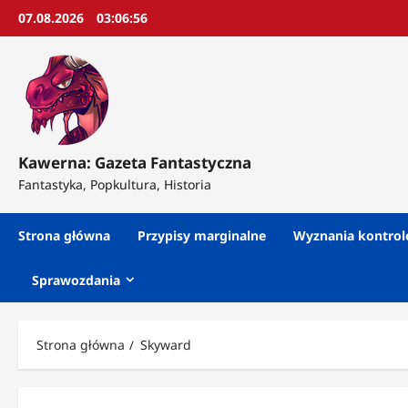
Przejdź
07.08.2026
03:06:58
do
treści
Kawerna: Gazeta Fantastyczna
Fantastyka, Popkultura, Historia
Strona główna
Przypisy marginalne
Wyznania kontro
Sprawozdania
Strona główna
Skyward