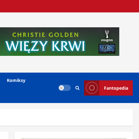
Komiksy
Fantopedia