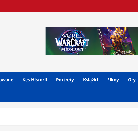
lowane
Kęs Historii
Portrety
Książki
Filmy
Gry