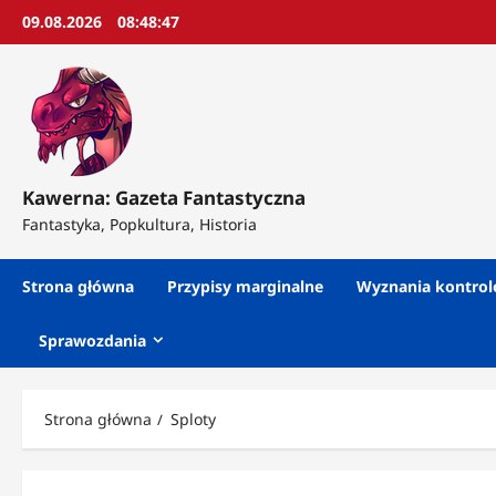
Przejdź
09.08.2026
08:48:49
do
treści
Kawerna: Gazeta Fantastyczna
Fantastyka, Popkultura, Historia
Strona główna
Przypisy marginalne
Wyznania kontro
Sprawozdania
Strona główna
Sploty