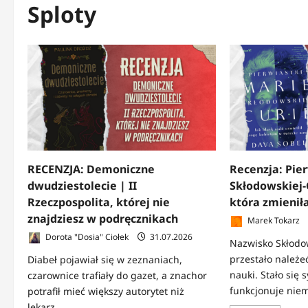
Sploty
RECENZJA: Demoniczne
Recenzja: Pier
dwudziestolecie | II
Skłodowskiej-
Rzeczpospolita, której nie
która zmienił
znajdziesz w podręcznikach
Marek Tokarz
Dorota "Dosia" Ciołek
31.07.2026
Nazwisko Skłodo
przestało należeć
Diabeł pojawiał się w zeznaniach,
nauki. Stało się
czarownice trafiały do gazet, a znachor
funkcjonuje niem
potrafił mieć większy autorytet niż
lekarz....