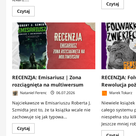
Dowied
Czytaj
się
Dowiedz
Czytaj
więcej
się
o
więcej
Recenzj
o
Pierwias
RECENZJA:
Marii
Demoniczne
Skłodow
dwudziestolecie
Curie
|
|
II
Kobieta
Rzeczpospolita,
która
której
zmienił
nie
więcej
znajdziesz
niż
w
naukę
podręcznikach
RECENZJA: Emisariusz | Zona
RECENZJA: Fol
rozciągnięta na multiwersum
Rewolucja poż
Nataniel Ferenc
06.07.2026
Marek Tokarz
Najciekawsze w Emisariuszu Roberta J.
Niewiele książek 
Szmidta jest to, że ta książka wcale nie
całego systemu 
zachowuje się jak typowa...
niespełna stu kil
Jeszcze mniej robi
Dowiedz
Czytaj
się
Dowied
Czytaj