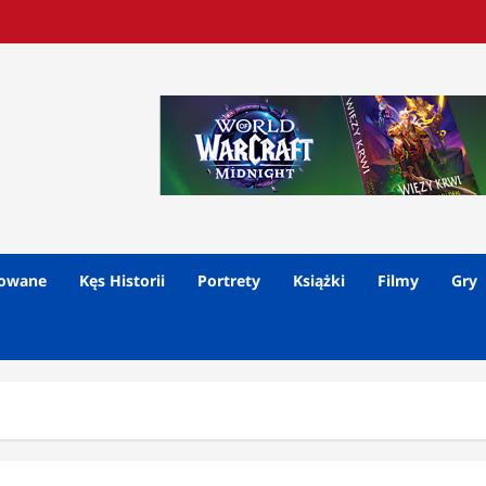
lowane
Kęs Historii
Portrety
Książki
Filmy
Gry