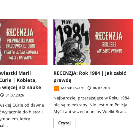
wiastki Marii
RECENZJA: Rok 1984 | Jak zabić
Curie | Kobieta,
prawdę
a więcej niż naukę
Marek Tokarz
06.07.2026
31.07.2026
Najbardziej przerażające w Roku 1984
nie są teleekrany. Nie jest nim Policja
wskiej Curie od dawna
Myśli ani wszechobecny Wielki Brat....
 wyłącznie do historii
 symbolem, który
Dowiedz
Czytaj
al...
się
więcej