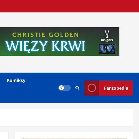
Komiksy
Fantopedia