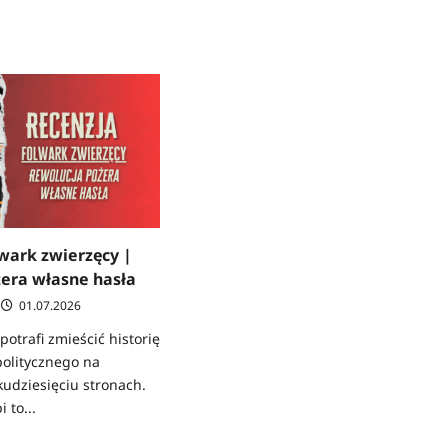
o
z
RECENZJA:
Rok
1984
|
a:
Jak
tki
zabić
prawdę
skiej-
,
a
wark zwierzęcy |
era własne hasła
01.07.2026
potrafi zmieścić historię
politycznego na
kudziesięciu stronach.
 to...
z