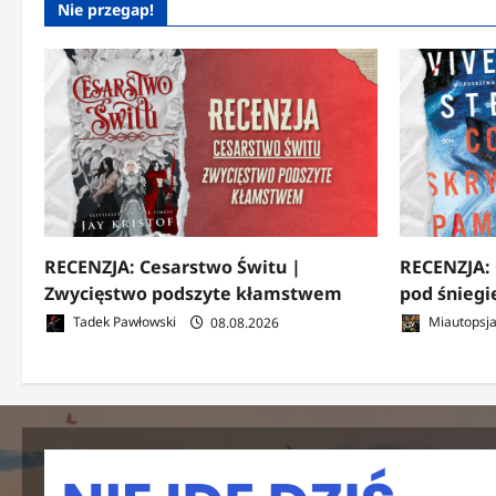
Nie przegap!
RECENZJA: Cesarstwo Świtu |
RECENZJA: 
Zwycięstwo podszyte kłamstwem
pod śnieg
Tadek Pawłowski
08.08.2026
Miautopsj