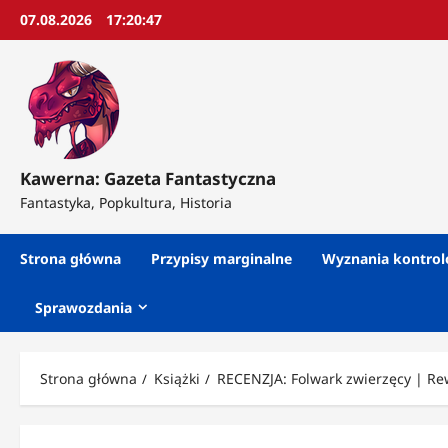
Przejdź
07.08.2026
17:20:49
do
treści
Kawerna: Gazeta Fantastyczna
Fantastyka, Popkultura, Historia
Strona główna
Przypisy marginalne
Wyznania kontro
Sprawozdania
Strona główna
Książki
RECENZJA: Folwark zwierzęcy | Re