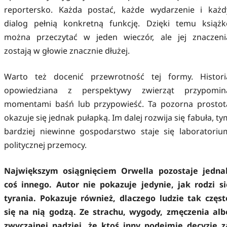
reportersko. Każda postać, każde wydarzenie i każd
dialog pełnią konkretną funkcję. Dzięki temu książk
można przeczytać w jeden wieczór, ale jej znaczeni
zostają w głowie znacznie dłużej.
Warto też docenić przewrotność tej formy. Histori
opowiedziana z perspektywy zwierząt przypomin
momentami baśń lub przypowieść. Ta pozorna prostot
okazuje się jednak pułapką. Im dalej rozwija się fabuła, ty
bardziej niewinne gospodarstwo staje się laboratoriu
politycznej przemocy.
Największym osiągnięciem Orwella pozostaje jedna
coś innego. Autor nie pokazuje jedynie, jak rodzi si
tyrania. Pokazuje również, dlaczego ludzie tak częst
się na nią godzą. Ze strachu, wygody, zmęczenia alb
zwyczajnej nadziei, że ktoś inny podejmie decyzje z