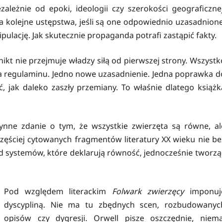
ależnie od epoki, ideologii czy szerokości geograficznej
a kolejne ustępstwa, jeśli są one odpowiednio uzasadnione
ulację. Jak skutecznie propaganda potrafi zastąpić fakty.
 nikt nie przejmuje władzy siłą od pierwszej strony. Wszystk
a regulaminu. Jedno nowe uzasadnienie. Jedna poprawka d
 jak daleko zaszły przemiany. To właśnie dlatego książk
łynne zdanie o tym, że wszystkie zwierzęta są równe, al
częściej cytowanych fragmentów literatury XX wieku nie be
 systemów, które deklarują równość, jednocześnie tworzą
Pod względem literackim
Folwark zwierzęcy
imponuj
dyscypliną. Nie ma tu zbędnych scen, rozbudowanyc
opisów czy dygresji. Orwell pisze oszczędnie, niema