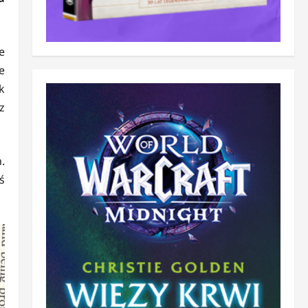
e
e
k
z
.
ś