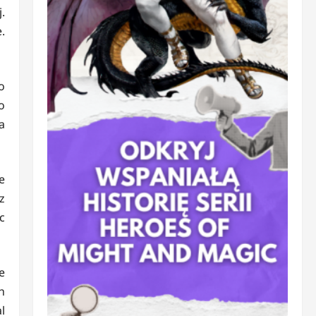
.
.
o
o
a
e
z
c
e
h
l