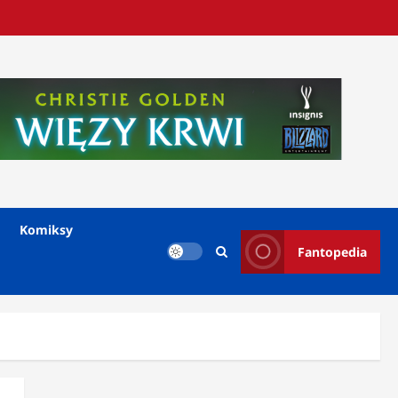
Komiksy
Fantopedia