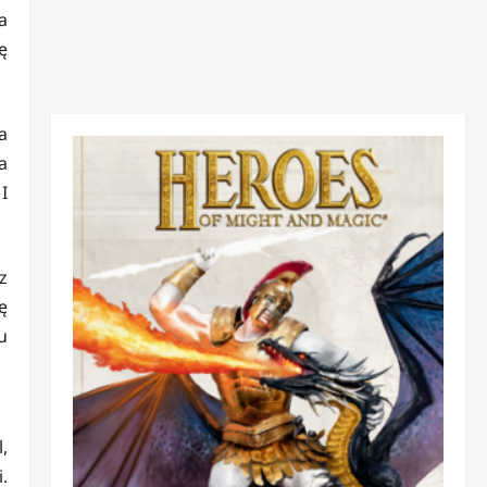
a
ę
a
a
I
z
ę
u
,
.