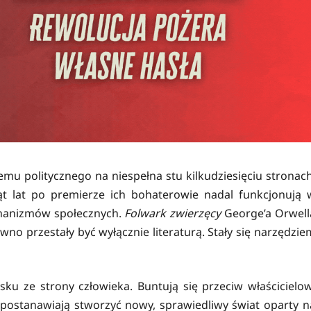
temu politycznego na niespełna stu kilkudziesięciu stronach
siąt lat po premierze ich bohaterowie nadal funkcjonują 
chanizmów społecznych.
Folwark zwierzęcy
George’a Orwell
dawno przestały być wyłącznie literaturą. Stały się narzędzie
sku ze strony człowieka. Buntują się przeciw właścicielow
postanawiają stworzyć nowy, sprawiedliwy świat oparty n