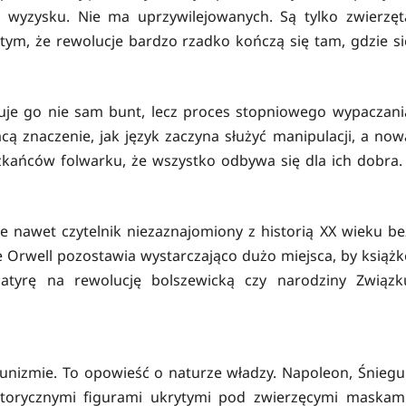
wyzysku. Nie ma uprzywilejowanych. Są tylko zwierzęt
ym, że rewolucje bardzo rzadko kończą się tam, gdzie si
suje go nie sam bunt, lecz proces stopniowego wypaczani
cą znaczenie, jak język zaczyna służyć manipulacji, a now
zkańców folwarku, że wszystko odbywa się dla ich dobra. 
 że nawet czytelnik niezaznajomiony z historią XX wieku be
Orwell pozostawia wystarczająco dużo miejsca, by książk
satyrę na rewolucję bolszewicką czy narodziny Związk
unizmie. To opowieść o naturze władzy. Napoleon, Śniegul
istorycznymi figurami ukrytymi pod zwierzęcymi maskami