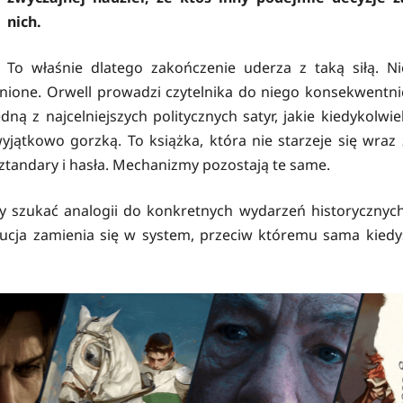
nich.
To właśnie dlatego zakończenie uderza z taką siłą. Ni
iknione. Orwell prowadzi czytelnika do niego konsekwentni
dną z najcelniejszych politycznych satyr, jakie kiedykolwie
yjątkowo gorzką. To książka, która nie starzeje się wraz 
sztandary i hasła. Mechanizmy pozostają te same.
by szukać analogii do konkretnych wydarzeń historycznych
lucja zamienia się w system, przeciw któremu sama kiedy