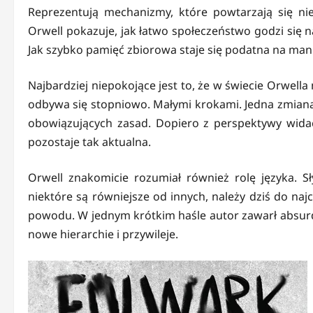
Reprezentują mechanizmy, które powtarzają się niez
Orwell pokazuje, jak łatwo społeczeństwo godzi się n
Jak szybko pamięć zbiorowa staje się podatna na manip
Najbardziej niepokojące jest to, że w świecie Orwella
odbywa się stopniowo. Małymi krokami. Jedna zmian
obowiązujących zasad. Dopiero z perspektywy widać,
pozostaje tak aktualna.
Orwell znakomicie rozumiał również rolę języka. S
niektóre są równiejsze od innych, należy dziś do naj
powodu. W jednym krótkim haśle autor zawarł absurd
nowe hierarchie i przywileje.