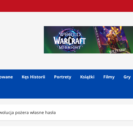
lowane
Kęs Historii
Portrety
Książki
Filmy
Gry
wolucja pożera własne hasła