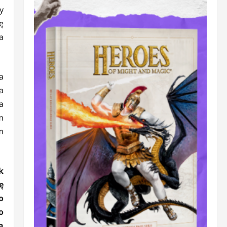
y
ę
a
a
a
a
m
m
k
ę
o
o
a