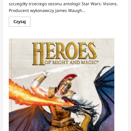
szczegóły trzeciego sezonu antologii Star Wars: Visions.
Producent wykonawczy James Waugh...
Dowiedz
Czytaj
się
więcej
o
NEWS:
Star
Wars:
Visions
–
sezon
3
z
plakatem
i
nowymi
szczegółami