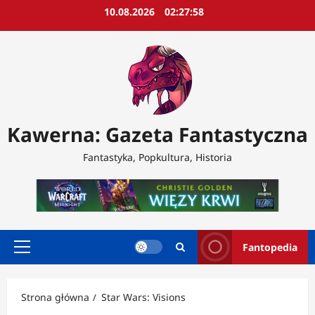
Przejdź
10.08.2026
02:28:00
do
treści
Kawerna: Gazeta Fantastyczna
Fantastyka, Popkultura, Historia
Fantopedia
Menu
główne
Strona główna
Star Wars: Visions