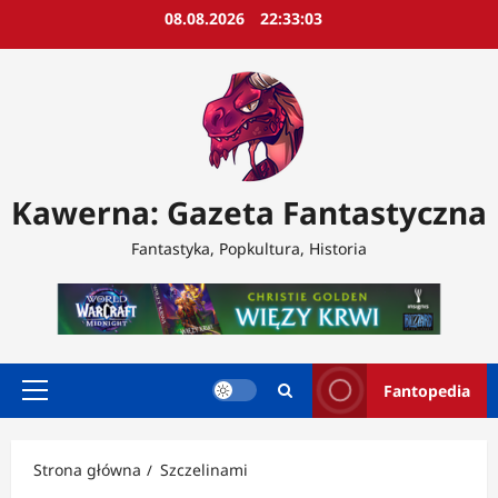
Przejdź
08.08.2026
22:33:05
do
treści
Kawerna: Gazeta Fantastyczna
Fantastyka, Popkultura, Historia
Fantopedia
Menu
główne
Strona główna
Szczelinami