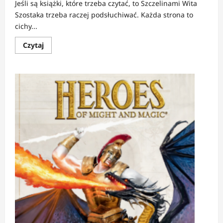
Jeśli są książki, które trzeba czytać, to Szczelinami Wita
Szostaka trzeba raczej podsłuchiwać. Każda strona to
cichy...
Dowiedz
Czytaj
się
więcej
o
RECENZJA:
SZCZELINAMI
|
Gdy
kobieta
staje
się
wierszem