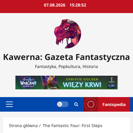
Przejdź
07.08.2026
15:28:53
do
treści
Kawerna: Gazeta Fantastyczna
Fantastyka, Popkultura, Historia
Fantopedia
Menu
główne
Strona główna
The Fantastic Four: First Steps