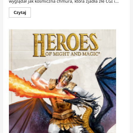
wyglądał jak kosmiczna chmura, która zjadła złe CGI i...
Dowiedz
Czytaj
się
więcej
o
NEWS:
Galactus
ma
kostium.
Serio.