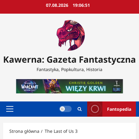
Przejdź
07.08.2026
19:06:53
do
treści
Kawerna: Gazeta Fantastyczna
Fantastyka, Popkultura, Historia
Fantopedia
Menu
główne
Strona główna
The Last of Us 3