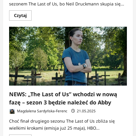
sezonem The Last of Us, bo Neil Druckmann skupia się...
Dowiedz
Czytaj
się
więcej
o
NEWS:
Mazin
sam
poprowadzi
The
Last
of
Us
3
NEWS: „The Last of Us” wchodzi w nową
fazę – sezon 3 będzie należeć do Abby
Magdalena Sardyńska-Ferenc
21.05.2025
Choć finał drugiego sezonu The Last of Us zbliża się
wielkimi krokami (emisja już 25 maja), HBO...