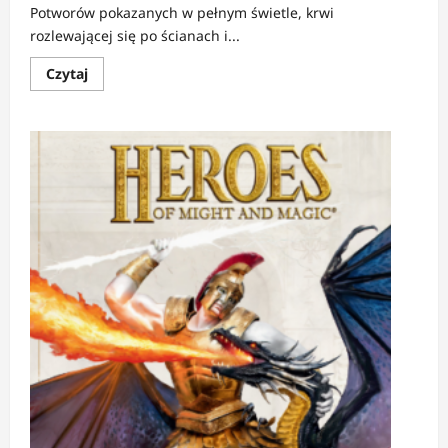
Potworów pokazanych w pełnym świetle, krwi
rozlewającej się po ścianach i...
Dowiedz
Czytaj
się
więcej
o
RECENZJA:
Ugoszczone
duchy
|
Gdy
groza
była
szeptem