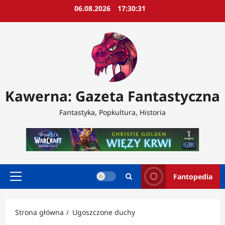
Przejdź
06.08.2026
17:30:32
do
treści
Kawerna: Gazeta Fantastyczna
Fantastyka, Popkultura, Historia
Fantopedia
Menu
główne
Strona główna
Ugoszczone duchy