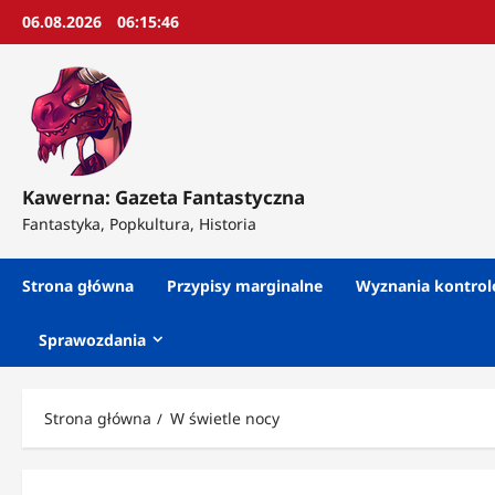
Przejdź
06.08.2026
06:15:48
do
treści
Kawerna: Gazeta Fantastyczna
Fantastyka, Popkultura, Historia
Strona główna
Przypisy marginalne
Wyznania kontro
Sprawozdania
Strona główna
W świetle nocy