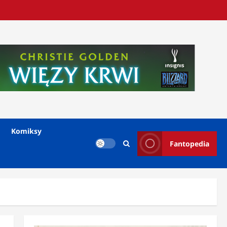
Komiksy
Fantopedia