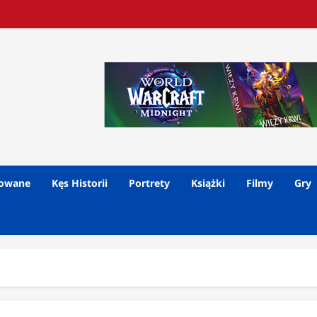
lowane
Kęs Historii
Portrety
Książki
Filmy
Gry