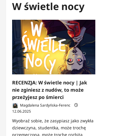
W świetle nocy
RECENZJA: W świetle nocy | Jak
nie zginiesz z nudów, to może
przeżyjesz po śmierci
Magdalena Sardyńska-Ferenc
12.06.2025
Wyobraź sobie, że zasypiasz jako zwykła
dziewczyna, studentka, może trochę
przemęczona, może trochę rozbita