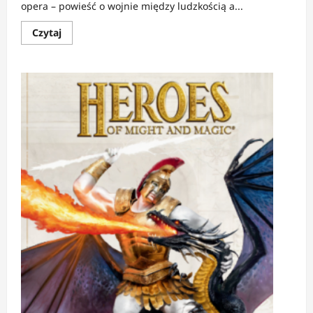
opera – powieść o wojnie między ludzkością a...
Dowiedz
Czytaj
się
więcej
o
RECENZJA:
WIECZNA
WOJNA
|
Antyepicka
epopeja
science
fiction