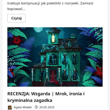
traktuje kontynuacji jak powtórki z rozrywki. Zamiast
kopiować...
Dowiedz
Czytaj
się
więcej
o
RECENZJA:
Zakon
|
Baśnie,
które
zostawiają
siniaki
RECENZJA: Wzgarda | Mrok, ironia i
kryminalna zagadka
Agata Miałek
20.05.2025