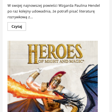
W swojej najnowszej powieści Wzgarda Paulina Hendel
po raz kolejny udowadnia, że potrafi pisać literaturę
rozrywkową z...
Dowiedz
Czytaj
się
więcej
o
RECENZJA:
Wzgarda
|
Mrok,
ironia
i
kryminalna
zagadka