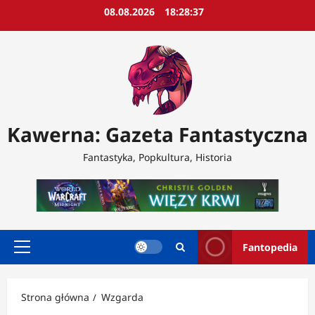
Przejdź
08.08.2026
18:28:39
do
treści
Kawerna: Gazeta Fantastyczna
Fantastyka, Popkultura, Historia
Fantopedia
Menu
główne
Strona główna
Wzgarda