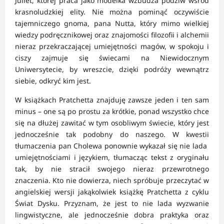
Juliet, której praca jako modelka wzbudza podziw wśród
krasnoludzkiej elity. Nie można pominąć oczywiście
tajemniczego gnoma, pana Nutta, który mimo wielkiej
wiedzy podręcznikowej oraz znajomości filozofii i alchemii
nieraz przekraczającej umiejętności magów, w spokoju i
ciszy zajmuje się świecami na Niewidocznym
Uniwersytecie, by wreszcie, dzięki podróży wewnątrz
siebie, odkryć kim jest.
W książkach Pratchetta znajduję zawsze jeden i ten sam
minus – one są po prostu za krótkie, ponad wszystko chce
się na dłużej zawitać w tym osobliwym świecie, który jest
jednocześnie tak podobny do naszego. W kwestii
tłumaczenia pan Cholewa ponownie wykazał się nie lada
umiejętnościami i językiem, tłumacząc tekst z oryginału
tak, by nie stracił swojego nieraz przewrotnego
znaczenia. Kto nie dowierza, niech spróbuje przeczytać w
angielskiej wersji jakąkolwiek książkę Pratchetta z cyklu
Świat Dysku. Przyznam, że jest to nie lada wyzwanie
lingwistyczne, ale jednocześnie dobra praktyka oraz