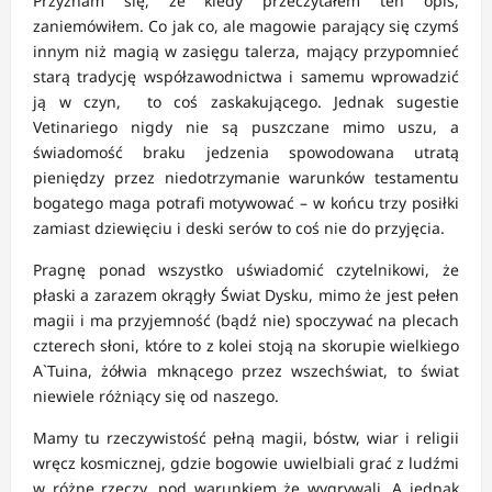
Przyznam się, że kiedy przeczytałem ten opis,
zaniemówiłem. Co jak co, ale magowie parający się czymś
innym niż magią w zasięgu talerza, mający przypomnieć
starą tradycję współzawodnictwa i samemu wprowadzić
ją w czyn, to coś zaskakującego. Jednak sugestie
Vetinariego nigdy nie są puszczane mimo uszu, a
świadomość braku jedzenia spowodowana utratą
pieniędzy przez niedotrzymanie warunków testamentu
bogatego maga potrafi motywować – w końcu trzy posiłki
zamiast dziewięciu i deski serów to coś nie do przyjęcia.
Pragnę ponad wszystko uświadomić czytelnikowi, że
płaski a zarazem okrągły Świat Dysku, mimo że jest pełen
magii i ma przyjemność (bądź nie) spoczywać na plecach
czterech słoni, które to z kolei stoją na skorupie wielkiego
A`Tuina, żółwia mknącego przez wszechświat, to świat
niewiele różniący się od naszego.
Mamy tu rzeczywistość pełną magii, bóstw, wiar i religii
wręcz kosmicznej, gdzie bogowie uwielbiali grać z ludźmi
w różne rzeczy, pod warunkiem że wygrywali. A jednak