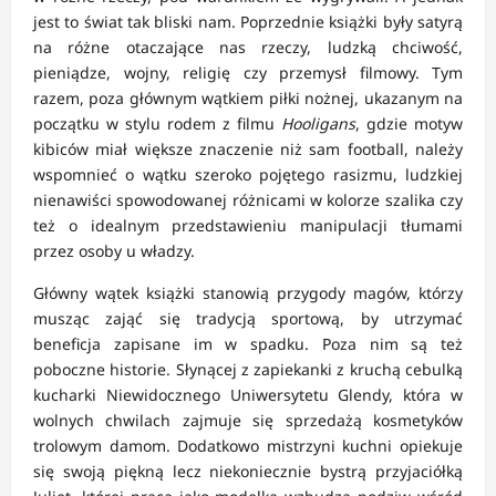
jest to świat tak bliski nam. Poprzednie książki były satyrą
na różne otaczające nas rzeczy, ludzką chciwość,
pieniądze, wojny, religię czy przemysł filmowy. Tym
razem, poza głównym wątkiem piłki nożnej, ukazanym na
początku w stylu rodem z filmu
Hooligans
, gdzie motyw
kibiców miał większe znaczenie niż sam football, należy
wspomnieć o wątku szeroko pojętego rasizmu, ludzkiej
nienawiści spowodowanej różnicami w kolorze szalika czy
też o idealnym przedstawieniu manipulacji tłumami
przez osoby u władzy.
Główny wątek książki stanowią przygody magów, którzy
musząc zająć się tradycją sportową, by utrzymać
beneficja zapisane im w spadku. Poza nim są też
poboczne historie. Słynącej z zapiekanki z kruchą cebulką
kucharki Niewidocznego Uniwersytetu Glendy, która w
wolnych chwilach zajmuje się sprzedażą kosmetyków
trolowym damom. Dodatkowo mistrzyni kuchni opiekuje
się swoją piękną lecz niekoniecznie bystrą przyjaciółką