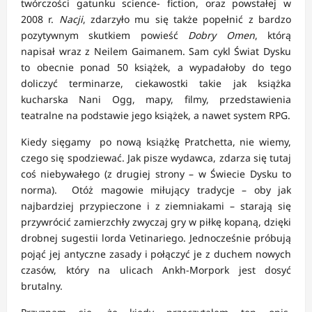
twórczości gatunku science- fiction, oraz powstałej w
2008 r.
Nacji
, zdarzyło mu się także popełnić z bardzo
pozytywnym skutkiem powieść
Dobry Omen
, którą
napisał wraz z Neilem Gaimanem. Sam cykl Świat Dysku
to obecnie ponad 50 książek, a wypadałoby do tego
doliczyć terminarze, ciekawostki takie jak książka
kucharska Nani Ogg, mapy, filmy, przedstawienia
teatralne na podstawie jego książek, a nawet system RPG.
Kiedy sięgamy po nową książkę Pratchetta, nie wiemy,
czego się spodziewać. Jak pisze wydawca, zdarza się tutaj
coś niebywałego (z drugiej strony – w Świecie Dysku to
norma). Otóż magowie miłujący tradycje – oby jak
najbardziej przypieczone i z ziemniakami – starają się
przywrócić zamierzchły zwyczaj gry w piłkę kopaną, dzięki
drobnej sugestii lorda Vetinariego. Jednocześnie próbują
pojąć jej antyczne zasady i połączyć je z duchem nowych
czasów, który na ulicach Ankh-Morpork jest dosyć
brutalny.