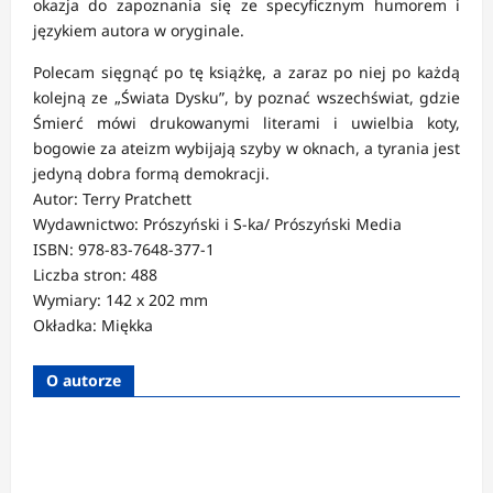
okazja do zapoznania się ze specyficznym humorem i
językiem autora w oryginale.
Polecam sięgnąć po tę książkę, a zaraz po niej po każdą
kolejną ze „Świata Dysku”, by poznać wszechświat, gdzie
Śmierć mówi drukowanymi literami i uwielbia koty,
bogowie za ateizm wybijają szyby w oknach, a tyrania jest
jedyną dobra formą demokracji.
Autor: Terry Pratchett
Wydawnictwo: Prószyński i S-ka/ Prószyński Media
ISBN: 978-83-7648-377-1
Liczba stron: 488
Wymiary: 142 x 202 mm
Okładka: Miękka
O autorze