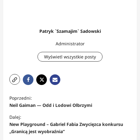
Patryk `Szamajim` Sadowski
Administrator
Wyświetl wszystkie posty
Z
Poprzedni:
o
Neil Gaiman — Odd i Lodowi Olbrzymi
b
Dalej:
a
New Playground – Gabriel Fabia Zwycięzca konkursu
c
„Granicą jest wyobraźnia”