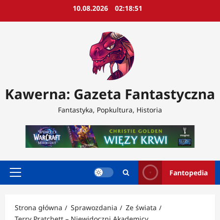
Przejdź
10.08.2026
02:18:53
do
treści
Kawerna: Gazeta Fantastyczna
Fantastyka, Popkultura, Historia
Fantopedia
Menu
główne
Strona główna
Sprawozdania
Ze świata
Terry Pratchett – Niewidoczni Akademicy