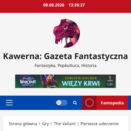
Przejdź
08.08.2026
13:26:29
do
treści
Kawerna: Gazeta Fantastyczna
Fantastyka, Popkultura, Historia
Fantopedia
Menu
główne
Strona główna
Gry
The Valiant | Pierwsze uderzenie