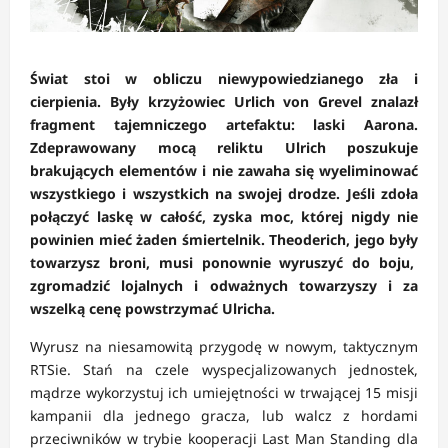
Świat stoi w obliczu niewypowiedzianego zła i
cierpienia. Były krzyżowiec Urlich von Grevel znalazł
fragment tajemniczego artefaktu: laski Aarona.
Zdeprawowany mocą reliktu Ulrich poszukuje
brakujących elementów i nie zawaha się wyeliminować
wszystkiego i wszystkich na swojej drodze. Jeśli zdoła
połączyć laskę w całość, zyska moc, której nigdy nie
powinien mieć żaden śmiertelnik. Theoderich, jego były
towarzysz broni, musi ponownie wyruszyć do boju,
zgromadzić lojalnych i odważnych towarzyszy i za
wszelką cenę powstrzymać Ulricha.
Wyrusz na niesamowitą przygodę w nowym, taktycznym
RTSie. Stań na czele wyspecjalizowanych jednostek,
mądrze wykorzystuj ich umiejętności w trwającej 15 misji
kampanii dla jednego gracza, lub walcz z hordami
przeciwników w trybie kooperacji Last Man Standing dla