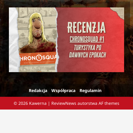
Redakcja
Współpraca
Regulamin
© 2026 Kawerna
|
ReviewNews
autorstwa AF themes