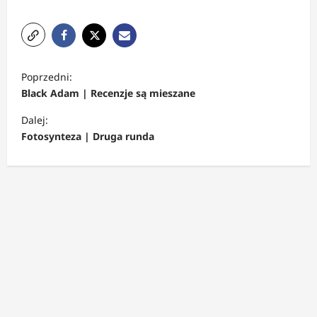
Z
Poprzedni:
o
Black Adam | Recenzje są mieszane
b
Dalej:
a
Fotosynteza | Druga runda
c
z
w
p
i
s
y