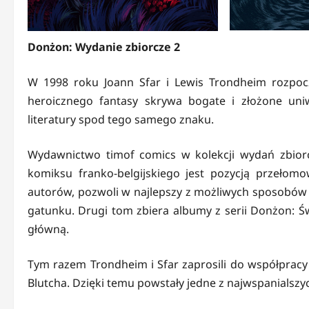
Donżon: Wydanie zbiorcze 2
W 1998 roku Joann Sfar i Lewis Trondheim rozpoc
heroicznego fantasy skrywa bogate i złożone un
literatury spod tego samego znaku.
Wydawnictwo timof comics w kolekcji wydań zbiorczy
komiksu franko-belgijskiego jest pozycją przeło
autorów, pozwoli w najlepszy z możliwych sposobów 
gatunku. Drugi tom zbiera albumy z serii Donżon: Świ
główną.
Tym razem Trondheim i Sfar zaprosili do współpracy z
Blutcha. Dzięki temu powstały jedne z najwspanialszyc