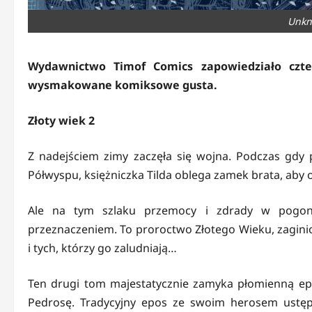
Unkn
Wydawnictwo Timof Comics zapowiedziało czte
wysmakowane komiksowe gusta.
Złoty wiek 2
Z nadejściem zimy zaczęła się wojna. Podczas gdy
Półwyspu, księżniczka Tilda oblega zamek brata, aby 
Ale na tym szlaku przemocy i zdrady w pogoni
przeznaczeniem. To proroctwo Złotego Wieku, zaginion
i tych, którzy go zaludniają…
Ten drugi tom majestatycznie zamyka płomienną epo
Pedrosę. Tradycyjny epos ze swoim herosem ustępu