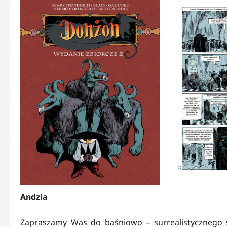
Andzia
Zapraszamy Was do baśniowo – surrealistycznego ś