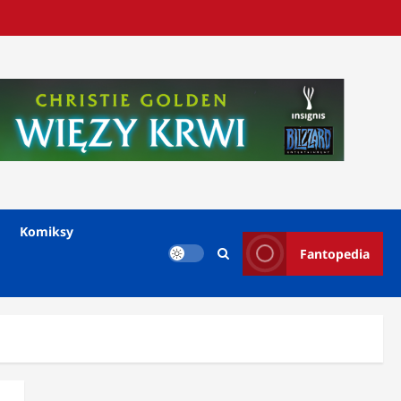
Komiksy
Fantopedia