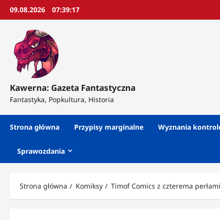
Przejdź
09.08.2026
07:39:19
do
treści
Kawerna: Gazeta Fantastyczna
Fantastyka, Popkultura, Historia
Strona główna
Przypisy marginalne
Wyznania kontro
Sprawozdania
Strona główna
Komiksy
Timof Comics z czterema perłam