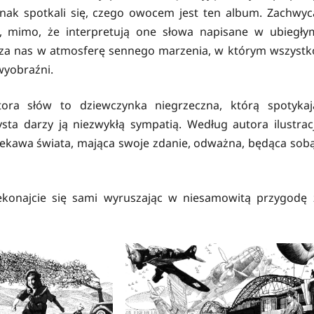
dnak spotkali się, czego owocem jest ten album. Zachwyc
i, mimo, że interpretują one słowa napisane w ubiegły
dza nas w atmosferę sennego marzenia, w którym wszystk
wyobraźni.
ra słów to dziewczynka niegrzeczna, którą spotykaj
sta darzy ją niezwykłą sympatią. Według autora ilustracj
ekawa świata, mająca swoje zdanie, odważna, będąca sobą
zekonajcie się sami wyruszając w niesamowitą przygodę 