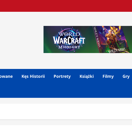
lowane
Kęs Historii
Portrety
Książki
Filmy
Gry
i