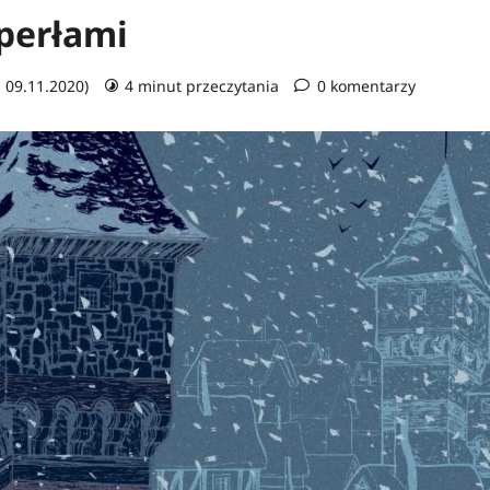
perłami
: 09.11.2020)
4 minut przeczytania
0 komentarzy