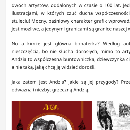
dwóch artystów, oddalonych w czasie o 100 lat. Je
ilustracjami, w których czuć ducha współczesnośc
stuleciu! Mocny, baśniowy charakter grafik wprowa
jest możliwe, a jedynymi granicami są granice naszej 
No a kimże jest główna bohaterka? Według auto
nieszczęścia, bo nie słucha dorosłych, mimo to arty
Andzia to współczesna buntowniczka, dziewczynka ci
a nie taką, jaką chcą ją widzieć dorośli.
Jaka zatem jest Andzia? Jakie są jej przygody? Pr
odważną i niezbyt grzeczną Andzią.