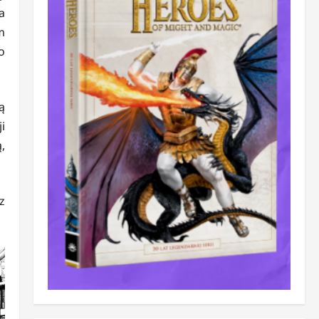
a
m
o
ą
i
,
z