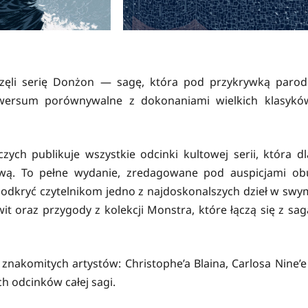
zęli serię Donżon — sagę, która pod przykrywką parodi
iwersum porównywalne z dokonaniami wielkich klasykó
ch publikuje wszystkie odcinki kultowej serii, która dl
mową. To pełne wydanie, zredagowane pod auspicjami ob
odkryć czytelnikom jedno z najdoskonalszych dzieł w swy
t oraz przygody z kolekcji Monstra, które łączą się z sag
nakomitych artystów: Christophe’a Blaina, Carlosa Nine’e 
h odcinków całej sagi.