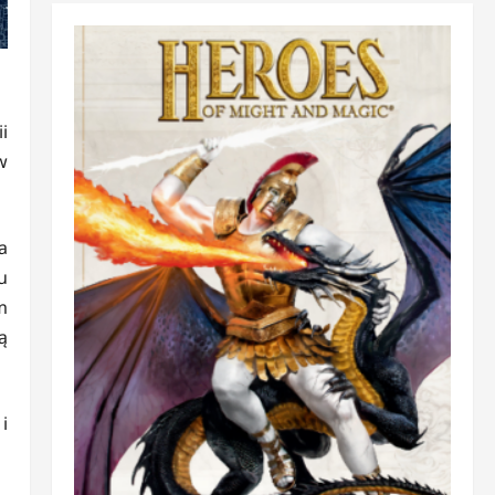
i
w
a
u
m
ą
i