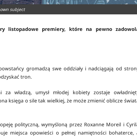
own subject
ry listopadowe premiery, które na pewno zadowol
 powstańcy gromadzą swe oddziały i nadciągają od stron
odzyskać tron.
 za władzą, umysł młodej kobiety zostaje owładnięt
a księga o sile tak wielkiej, że może zmienić oblicze świat
peję polityczną, wymyśloną przez Roxanne Moreil i Cyril
je miejsca opowieści o pełnej namiętności bohaterce, 