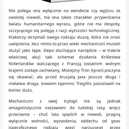
Nie polega ona wyłącznie na wendecie czy wyjściu ze
swoistej niewoli, ma ona także charakter przywrócenia
światu humanitarnego wyrazu, gdzie nie ma despoty,
szczycącego się potęgą z racji wyższości technologicznej.
Klakierzy otrzymali swego rodzaju duszę, która nie znosi
uwięzienia, lecz mimo to przez wieki mechaniczni musieli
służyć jako tępe, ślepo słuchające narzędzie – w trakcie
właściwej akcji taki schemat działania Królestwa
Niderlandów walczącego z Francją (ostatnim wolnym
krajem) zostaje zachwiany, Mosiężny Tron (tyran) poczyna
się obawiać, ale przed krucjatą Jaxa jeszcze długa i
niełatwa droga, bowiem tajemnic Tregillis pozostawił na
koniec dużo.
Mechaniczni z owej trylogii nie są jednak
antagonistycznie nastawieni do ludzkiej rasy, wręcz
przeciwnie – choć lata spędzili w niewoli, pragną
wyłącznie wolności, wyzwolenia, oddechu od geas
(specyficznego rodzaju więzi narzuconej przez