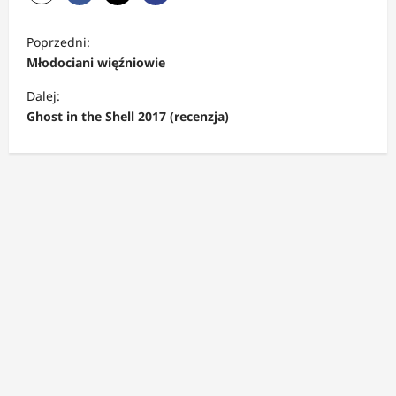
Z
Poprzedni:
o
Młodociani więźniowie
b
Dalej:
a
Ghost in the Shell 2017 (recenzja)
c
z
w
p
i
s
y