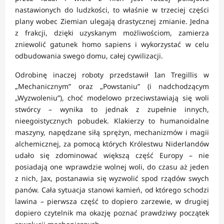
nastawionych do ludzkości, to właśnie w trzeciej części
plany wobec Ziemian ulegają drastycznej zmianie. Jedna
z frakcji, dzięki uzyskanym możliwościom, zamierza
zniewolić gatunek homo sapiens i wykorzystać w celu
odbudowania swego domu, całej cywilizacji.
Odrobinę inaczej roboty przedstawił Ian Tregillis w
„Mechanicznym” oraz „Powstaniu” (i nadchodzącym
„Wyzwoleniu”), choć modelowo przeciwstawiają się woli
stwórcy – wynika to jednak z zupełnie innych,
nieegoistycznych pobudek. Klakierzy to humanoidalne
maszyny, napędzane siłą sprężyn, mechanizmów i magii
alchemicznej, za pomocą których Królestwu Niderlandów
udało się zdominować większą część Europy – nie
posiadają one wprawdzie wolnej woli, do czasu aż jeden
z nich, Jax, postanawia się wyzwolić spod rządów swych
panów. Cała sytuacja stanowi kamień, od którego schodzi
lawina – pierwsza część to dopiero zarzewie, w drugiej
dopiero czytelnik ma okazję poznać prawdziwy początek