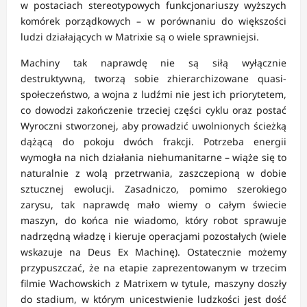
w postaciach stereotypowych funkcjonariuszy wyższych
komórek porządkowych – w porównaniu do większości
ludzi działających w Matrixie są o wiele sprawniejsi.
Machiny tak naprawdę nie są siłą wyłącznie
destruktywną, tworzą sobie zhierarchizowane quasi-
społeczeństwo, a wojna z ludźmi nie jest ich priorytetem,
co dowodzi zakończenie trzeciej części cyklu oraz postać
Wyroczni stworzonej, aby prowadzić uwolnionych ścieżką
dążącą do pokoju dwóch frakcji. Potrzeba energii
wymogła na nich działania niehumanitarne – wiąże się to
naturalnie z wolą przetrwania, zaszczepioną w dobie
sztucznej ewolucji. Zasadniczo, pomimo szerokiego
zarysu, tak naprawdę mało wiemy o całym świecie
maszyn, do końca nie wiadomo, który robot sprawuje
nadrzędną władzę i kieruje operacjami pozostałych (wiele
wskazuje na Deus Ex Machinę). Ostatecznie możemy
przypuszczać, że na etapie zaprezentowanym w trzecim
filmie Wachowskich z Matrixem w tytule, maszyny doszły
do stadium, w którym unicestwienie ludzkości jest dość