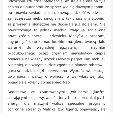
udoskonal sztuczną inteligencję, aż staje się ona na tyle
zdolna do autonomii, że sprzeciwia się dawnym panom i
postanawia zawładnąć ich domeną. Ludzkość w odwecie
zanieczyszcza niebo smogiem w tak znacznym stopniu,
że promienie słoneczne nie docierają już do ziemi. Nie
powstrzymuje to jednak machin, znajdują sobie one
nowe źródło energii – człowieka. Modyfikują program,
aby przejąć kontrolę nad ludzkim mózgiem, tworzą ciału
warunki do względnej egzystencji i nadmiar
produkowanego przez organizm niewolników ciepła
pobierają na własny użytek (swoiste perpetuum mobile).
Niemniej, nie wszystko idzie zgodnie z planem robotów –
garstka ludzi, dzięki pierwszemu Wybrańcowi, zostaje
uwolniona i walczy o wolność, a we właściwej akcji
pojawia się kolejny pomazaniec, Neo.
Dodatkowo ze zbuntowanymi „wirusami” (ludźmi
starającymi się wyzwalać innych, nieprodukujących
energii dla maszyn) walczą specjalne programy
ochronne, strażnicy Matrixa, tzw. Agenci, objawiający się