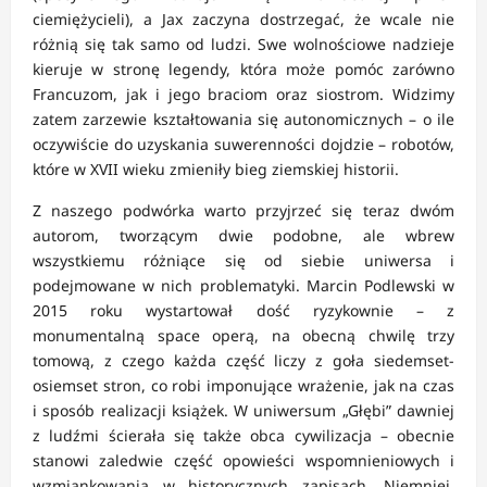
ciemiężycieli), a Jax zaczyna dostrzegać, że wcale nie
różnią się tak samo od ludzi. Swe wolnościowe nadzieje
kieruje w stronę legendy, która może pomóc zarówno
Francuzom, jak i jego braciom oraz siostrom. Widzimy
zatem zarzewie kształtowania się autonomicznych – o ile
oczywiście do uzyskania suwerenności dojdzie – robotów,
które w XVII wieku zmieniły bieg ziemskiej historii.
Z naszego podwórka warto przyjrzeć się teraz dwóm
autorom, tworzącym dwie podobne, ale wbrew
wszystkiemu różniące się od siebie uniwersa i
podejmowane w nich problematyki. Marcin Podlewski w
2015 roku wystartował dość ryzykownie – z
monumentalną space operą, na obecną chwilę trzy
tomową, z czego każda część liczy z goła siedemset-
osiemset stron, co robi imponujące wrażenie, jak na czas
i sposób realizacji książek. W uniwersum „Głębi” dawniej
z ludźmi ścierała się także obca cywilizacja – obecnie
stanowi zaledwie część opowieści wspomnieniowych i
wzmiankowania w historycznych zapisach. Niemniej,