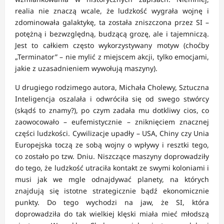
realia nie znaczą wcale, że ludzkość wygrała wojnę i
zdominowała galaktykę, ta została zniszczona przez SI –
potężną i bezwzględną, budzącą grozę, ale i tajemniczą.
Jest to całkiem często wykorzystywany motyw (choćby
„Terminator” – nie mylić z miejscem akcji, tylko emocjami,
jakie z uzasadnieniem wywołują maszyny).
U drugiego rodzimego autora, Michała Cholewy, Sztuczna
Inteligencja oszalała i odwróciła się od swego stwórcy
(skądś to znamy?), po czym zadała mu dotkliwy cios, co
zaowocowało – eufemistycznie – zniknięciem znacznej
części ludzkości. Cywilizacje upadły – USA, Chiny czy Unia
Europejska toczą ze sobą wojny o wpływy i resztki tego,
co zostało po tzw. Dniu. Niszczące maszyny doprowadziły
do tego, że ludzkość utraciła kontakt ze swymi koloniami i
musi jak we mgle odnajdywać planety, na których
znajdują się istotne strategicznie bądź ekonomicznie
punkty. Do tego wychodzi na jaw, że SI, która
doprowadziła do tak wielkiej klęski miała mieć młodszą