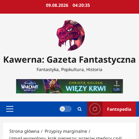
Przejdź
09.08.2026
04:20:37
do
treści
Kawerna: Gazeta Fantastyczna
Fantastyka, Popkultura, Historia
Fantopedia
Menu
główne
Strona główna
Przypisy marginalne
Umysł wyzwolony, krok pierwszy: przeciw stwórcy czyli