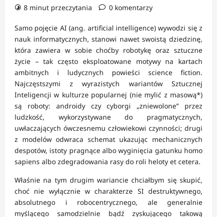
8 minut przeczytania
0 komentarzy
Samo pojęcie AI (ang. artificial intelligence) wywodzi się z
nauk informatycznych, stanowi nawet swoistą dziedzinę,
która zawiera w sobie choćby robotykę oraz sztuczne
życie – tak często eksploatowane motywy na kartach
ambitnych i ludycznych powieści science fiction.
Najczęstszymi z wyrazistych wariantów Sztucznej
Inteligencji w kulturze popularnej (nie mylić z masową*)
są roboty: androidy czy cyborgi „zniewolone” przez
ludzkość, wykorzystywane do pragmatycznych,
uwłaczających ówczesnemu człowiekowi czynności; drugi
z modelów odwraca schemat ukazując mechanicznych
despotów, istoty pragnące albo wyginięcia gatunku homo
sapiens albo zdegradowania rasy do roli heloty et cetera.
Właśnie na tym drugim wariancie chciałbym się skupić,
choć nie wyłącznie w charakterze SI destruktywnego,
absolutnego i robocentrycznego, ale generalnie
myślącego samodzielnie bądź zyskującego takową