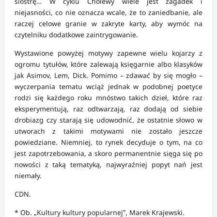
siostrę… W cyklu Cholewy wiele jest zagadek i
niejasności, co nie oznacza wcale, że to zaniedbanie, ale
raczej celowe granie w zakryte karty, aby wymóc na
czytelniku dodatkowe zaintrygowanie.
Wystawione powyżej motywy zapewne wielu kojarzy z
ogromu tytułów, które zalewają księgarnie albo klasyków
jak Asimov, Lem, Dick. Pomimo – zdawać by się mogło –
wyczerpania tematu wciąż jednak w podobnej poetyce
rodzi się każdego roku mnóstwo takich dzieł, które raz
eksperymentują, raz odtwarzają, raz dodają od siebie
drobiazg czy starają się udowodnić, że ostatnie słowo w
utworach z takimi motywami nie zostało jeszcze
powiedziane. Niemniej, to rynek decyduje o tym, na co
jest zapotrzebowania, a skoro permanentnie sięga się po
nowości z taką tematyką, najwyraźniej popyt nań jest
niemały.
CDN.
* Ob. „Kultury kultury popularnej”, Marek Krajewski.