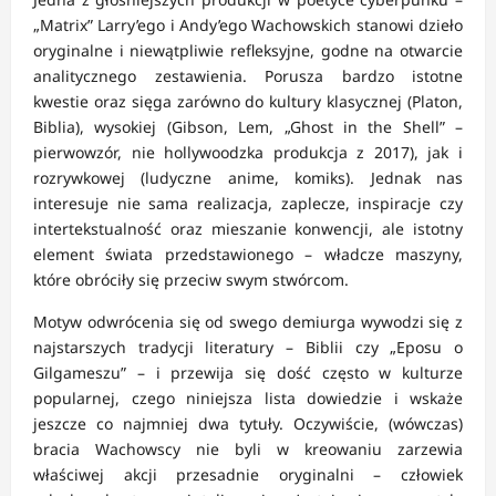
„Matrix” Larry’ego i Andy’ego Wachowskich stanowi dzieło
oryginalne i niewątpliwie refleksyjne, godne na otwarcie
analitycznego zestawienia. Porusza bardzo istotne
kwestie oraz sięga zarówno do kultury klasycznej (Platon,
Biblia), wysokiej (Gibson, Lem, „Ghost in the Shell” –
pierwowzór, nie hollywoodzka produkcja z 2017), jak i
rozrywkowej (ludyczne anime, komiks). Jednak nas
interesuje nie sama realizacja, zaplecze, inspiracje czy
intertekstualność oraz mieszanie konwencji, ale istotny
element świata przedstawionego – władcze maszyny,
które obróciły się przeciw swym stwórcom.
Motyw odwrócenia się od swego demiurga wywodzi się z
najstarszych tradycji literatury – Biblii czy „Eposu o
Gilgameszu” – i przewija się dość często w kulturze
popularnej, czego niniejsza lista dowiedzie i wskaże
jeszcze co najmniej dwa tytuły. Oczywiście, (wówczas)
bracia Wachowscy nie byli w kreowaniu zarzewia
właściwej akcji przesadnie oryginalni – człowiek