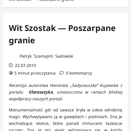
Wit Szostak — Poszarpane
granie
Patryk `Szamajim` Sadowski
22.07.2010
5 minut przeczytania
0 komentarzy
Recenzja autorstwa
Honorata „Sadyceuszka” Kujawska
z
portalu
Efantastyka
, umieszczona w ramach bliskiej
współpracy naszych portali
.
Monumentalność gór od zawsze kryła w sobie odrobinę
magii. Wychwytywano ją w gawędach i pieśniach. Zna je
wschodzące słońce, które ponad chmurami łaskocze
szczyty. Zna je też wiatr wdzierający się w każdą