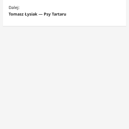
b
Dalej:
a
Tomasz Łysiak — Psy Tartaru
c
z
w
p
i
s
y