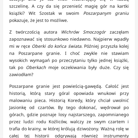
szczelinę. A czy da się przenieść magię gór na kartki
książki? Wit Szostak w swoim
Poszarpanym graniu
pokazuje, że jest to możliwe.
Z twórczością autora
Wichrów Smoczogór
zaczęłam
zapoznawać się stosunkowo niedawno. Najpierw wpadły
mi w ręce
Oberki do końca świata
. Później przyszła kolej
na Poszarpane granie. I choć zwykle nie stawiam
wysokich wymagań po przeczytaniu tylko jednej książki,
tak po
Oberkach
moje oczekiwania były duże. Czy się
zawiodłam?
Poszarpane granie jest powieścią-gawędą. Całość jest
historią, którą stary góral opowiada wnukowi przy
malowaniu pieca. Historią Koredy, który chciał uwolnić
Jasionkę od czartów. By tego dokonać, wędrował po
górach, gdzie poznaje losy najstarszego, zapomnianego
przez ludzi rodu Koźliców, walczy ze swym czartem i
trafia do krainy, w której królują dziwożony. Ważną rolę w
całej tej historii odgrywają również instrumenty