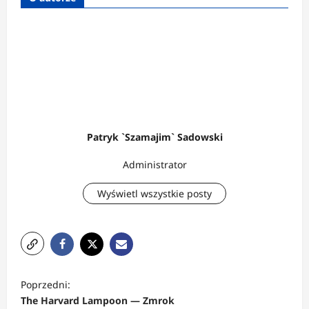
Patryk `Szamajim` Sadowski
Administrator
Wyświetl wszystkie posty
Z
Poprzedni:
o
The Harvard Lampoon — Zmrok