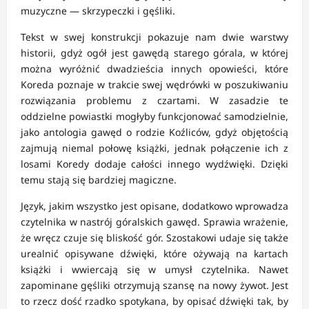
muzyczne — skrzypeczki i gęśliki.
Tekst w swej konstrukcji pokazuje nam dwie warstwy
historii, gdyż ogół jest gawędą starego górala, w której
można wyróżnić dwadzieścia innych opowieści, które
Koreda poznaje w trakcie swej wędrówki w poszukiwaniu
rozwiązania problemu z czartami. W zasadzie te
oddzielne powiastki mogłyby funkcjonować samodzielnie,
jako antologia gawęd o rodzie Koźliców, gdyż objętością
zajmują niemal połowę książki, jednak połączenie ich z
losami Koredy dodaje całości innego wydźwięki. Dzięki
temu stają się bardziej magiczne.
Język, jakim wszystko jest opisane, dodatkowo wprowadza
czytelnika w nastrój góralskich gawęd. Sprawia wrażenie,
że wręcz czuje się bliskość gór. Szostakowi udaje się także
urealnić opisywane dźwięki, które ożywają na kartach
książki i wwiercają się w umysł czytelnika. Nawet
zapominane gęśliki otrzymują szansę na nowy żywot. Jest
to rzecz dość rzadko spotykana, by opisać dźwięki tak, by