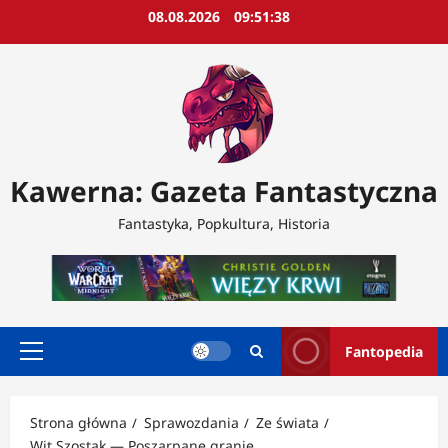
Przejdź
08.08.2026
09:51:41
do
treści
Kawerna: Gazeta Fantastyczna
Fantastyka, Popkultura, Historia
Fantopedia
Menu
główne
Strona główna
Sprawozdania
Ze świata
Wit Szostak — Poszarpane granie