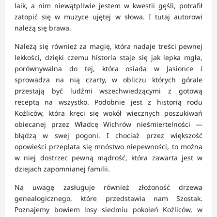
laik, a nim niewątpliwie jestem w kwestii gęśli, potrafił
zatopić się w muzyce ujętej w słowa. I tutaj autorowi
należą się brawa.
Należą się również za magię, która nadaje treści pewnej
lekkości, dzięki czemu historia staje się jak lepka mgła,
porównywalna do tej, która osiada w Jasionce i
sprowadza na nią czarty, w obliczu których górale
przestają być ludźmi wszechwiedzącymi z gotową
receptą na wszystko. Podobnie jest z historią rodu
Koźliców, która kręci się wokół wiecznych poszukiwań
obiecanej przez Władcę Wichrów nieśmiertelności —
błądzą w swej pogoni. I chociaż przez większość
opowieści przeplata się mnóstwo niepewności, to można
w niej dostrzec pewną mądrość, która zawarta jest w
dziejach zapomnianej familii.
Na uwagę zasługuje również złożoność drzewa
genealogicznego, które przedstawia nam Szostak.
Poznajemy bowiem losy siedmiu pokoleń Koźliców, w