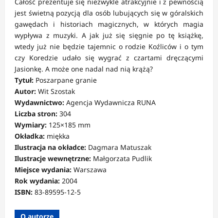
Całość prezentuje się niezwykle atrakcyjnie i z pewnością
jest świetną pozycją dla osób lubujących się w góralskich
gawędach i historiach magicznych, w których magia
wypływa z muzyki. A jak już się sięgnie po tę książkę,
wtedy już nie będzie tajemnic o rodzie Koźliców i o tym
czy Koredzie udało się wygrać z czartami dręczącymi
Jasionkę. A może one nadal nad nią krążą?
Tytuł:
Poszarpane granie
Autor:
Wit Szostak
Wydawnictwo:
Agencja Wydawnicza RUNA
Liczba stron:
304
Wymiary:
125×185 mm
Okładka:
miękka
Ilustracja na okładce:
Dagmara Matuszak
Ilustracje wewnętrzne:
Małgorzata Pudlik
Miejsce wydania:
Warszawa
Rok wydania:
2004
ISBN:
83-89595-12-5
O autorze