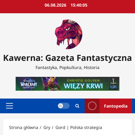
Przejdź
06.08.2026
15:40:07
do
treści
Kawerna: Gazeta Fantastyczna
Fantastyka, Popkultura, Historia
Fantopedia
Menu
główne
Strona główna
Gry
Gord | Polska strategia