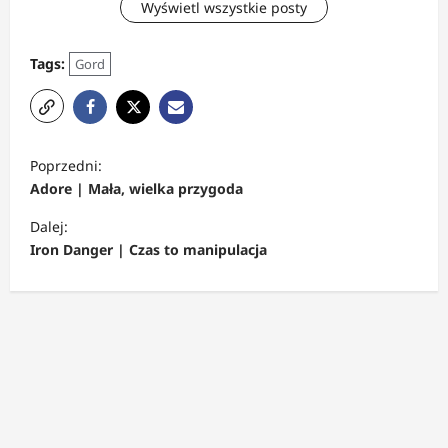
Wyświetl wszystkie posty
Tags:
Gord
Z
Poprzedni:
o
Adore | Mała, wielka przygoda
b
Dalej:
a
Iron Danger | Czas to manipulacja
c
z
w
p
i
s