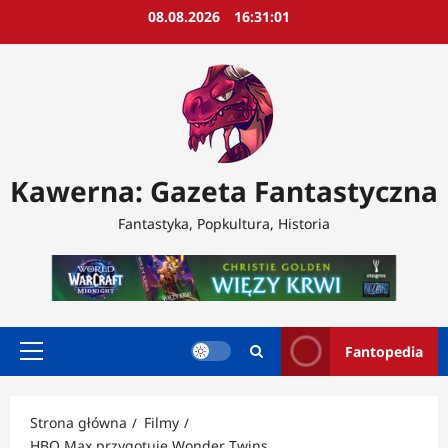
Przejdź
08.08.2026
16:31:03
do
treści
Kawerna: Gazeta Fantastyczna
Fantastyka, Popkultura, Historia
Fantopedia
Menu
główne
Strona główna
Filmy
HBO Max przygotuje Wonder Twins