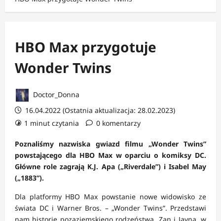
HBO Max przygotuje
Wonder Twins
Doctor_Donna
16.04.2022 (Ostatnia aktualizacja: 28.02.2023)
1 minut czytania
0 komentarzy
Poznaliśmy nazwiska gwiazd filmu „Wonder Twins”
powstającego dla HBO Max w oparciu o komiksy DC.
Główne role zagrają K.J. Apa („Riverdale”) i Isabel May
(„1883”).
Dla platformy HBO Max powstanie nowe widowisko ze
świata DC i Warner Bros. – „Wonder Twins”. Przedstawi
nam historię pozaziemskiego rodzeństwa. Zan i Jayna, w