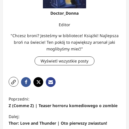
Doctor_Donna
Editor
"Chcesz broni? Jesteśmy w bibliotece! Książki! Najlepsza
broń na świecie! Ten pokój to największy arsenał jaki
moglibyśmy mieć!"
Wyświetl wszystkie posty
Z
Poprzedni:
o
Z (Comme Z) | Teaser horroru komediowego o zombie
b
Dalej:
a
Thor: Love and Thunder | Oto pierwszy zwiastun!