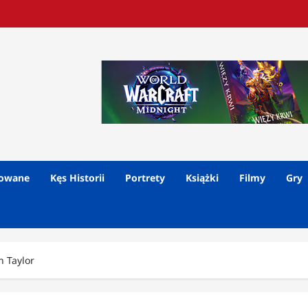
lowane
Kęs Historii
Portrety
Książki
Filmy
Gry
n Taylor