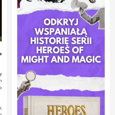
a
y
n
o
,
o