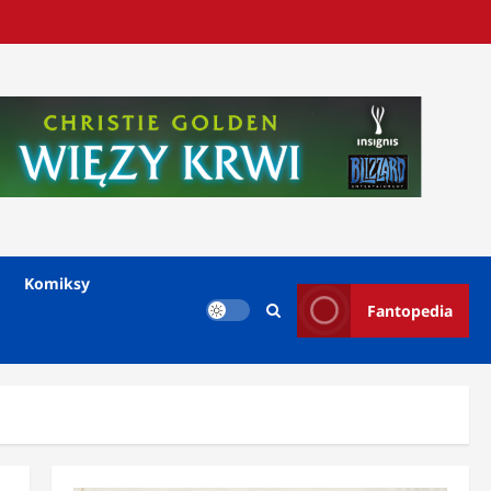
Komiksy
Fantopedia