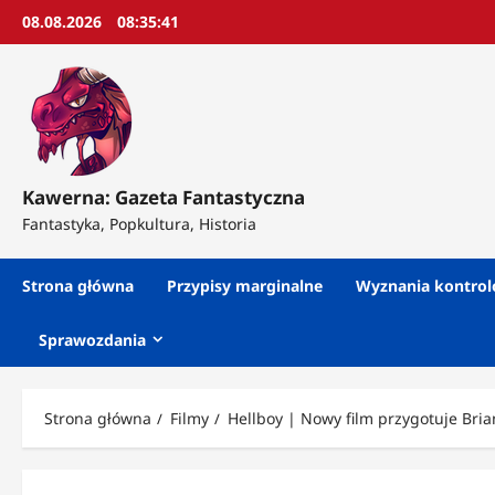
Przejdź
08.08.2026
08:35:43
do
treści
Kawerna: Gazeta Fantastyczna
Fantastyka, Popkultura, Historia
Strona główna
Przypisy marginalne
Wyznania kontro
Sprawozdania
Strona główna
Filmy
Hellboy | Nowy film przygotuje Bria