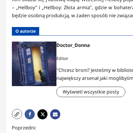
– „Hellboy” i „Hellboy: Złota armia”, gdzie w bohate
będzie osobną produkcją, w żaden sposób nie związa
O autorze
Doctor_Donna
Editor
"Chcesz broni? Jesteśmy w bibliote
największy arsenał jaki moglibyśm
Wyświetl wszystkie posty
Z
Poprzedni: