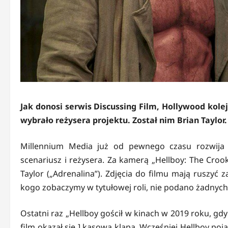
Jak donosi serwis Discussing Film, Hollywood kolej
wybrało reżysera projektu. Został nim Brian Taylor.
Millennium Media już od pewnego czasu rozwija 
scenariusz i reżysera. Za kamerą „Hellboy: The Crook
Taylor („Adrenalina”). Zdjęcia do filmu mają ruszyć 
kogo zobaczymy w tytułowej roli, nie podano żadnych
Ostatni raz „Hellboy gościł w kinach w 2019 roku, gdy
film okazał się ] kasową klapą. Wcześniej Hellboy po