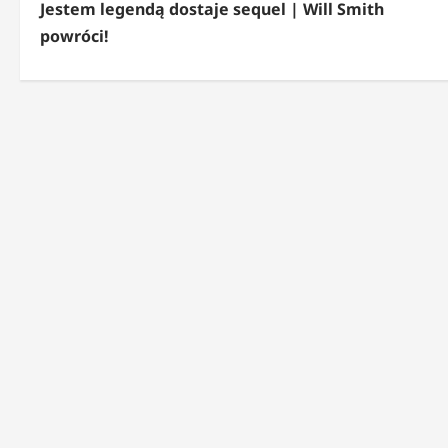
Jestem legendą dostaje sequel | Will Smith
o
powróci!
b
a
c
z
w
p
i
s
y