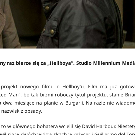
ny raz bierze się za „Hellboya”. Studio Millennium Medi
projekt nowego filmu o Hellboy’u. Film ma już gotow
ed Man”, bo tak brzmi roboczy tytuł projektu, stanie Bria
za dwa miesiące na planie w Bułgarii. Na razie nie wiadom
 nazwisk z obsady.
 to w głównego bohatera wcielił się David Harbour. Niestety
jawił się w dwóch widowiskach w reżyserii Guillermo del Tor