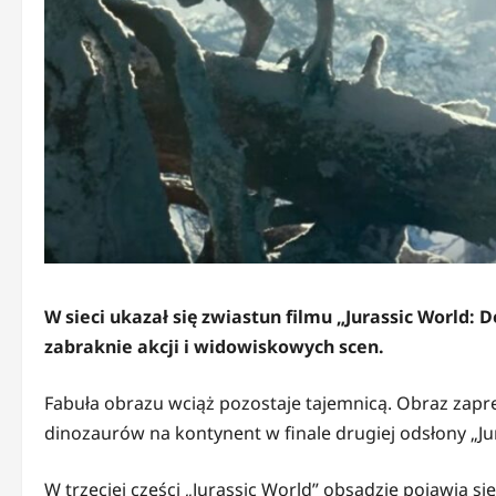
W sieci ukazał się zwiastun filmu „Jurassic World:
zabraknie akcji i widowiskowych scen.
Fabuła obrazu wciąż pozostaje tajemnicą. Obraz zap
dinozaurów na kontynent w finale drugiej odsłony „Ju
W trzeciej części „Jurassic World” obsadzie pojawią si