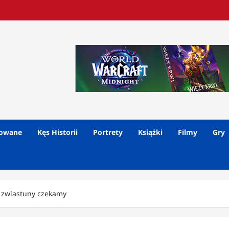
lowane
Kęs Historii
Portrety
Książki
Filmy
Gry
e zwiastuny czekamy