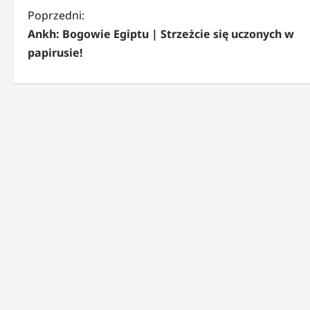
Z
Poprzedni:
Ankh: Bogowie Egiptu | Strzeżcie się uczonych w
o
papirusie!
b
a
c
z
w
p
i
s
y