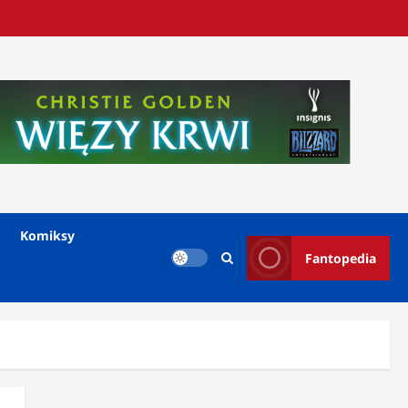
Komiksy
Fantopedia