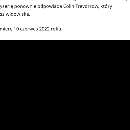
eżyserię ponownie odpowiada Colin Trevorrow, który
usz widowiska.
emierę 10 czerwca 2022 roku.