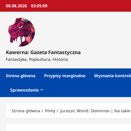
Przejdź
08.08.2026
03:05:11
do
treści
Kawerna: Gazeta Fantastyczna
Fantastyka, Popkultura, Historia
Strona główna
Przypisy marginalne
Wyznania kontro
Sprawozdania
Strona główna
Filmy
Jurassic World: Dominion | Na taki