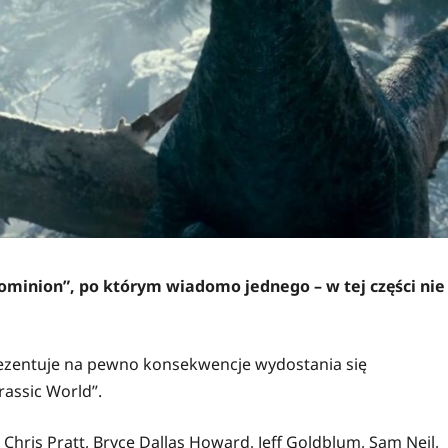
 Dominion”, po którym wiadomo jednego – w tej części nie
rezentuje na pewno konsekwencje wydostania się
rassic World”.
ę Chris Pratt, Bryce Dallas Howard, Jeff Goldblum, Sam Neil,