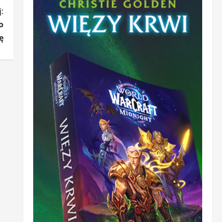
:
o
ę