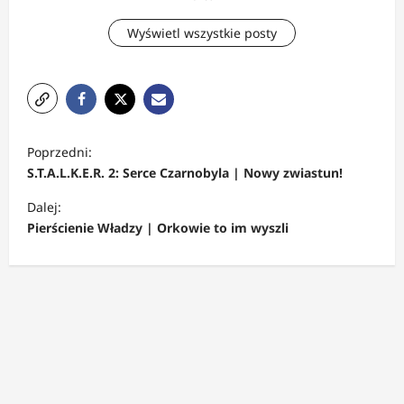
Wyświetl wszystkie posty
Z
Poprzedni:
o
S.T.A.L.K.E.R. 2: Serce Czarnobyla | Nowy zwiastun!
b
Dalej:
a
Pierścienie Władzy | Orkowie to im wyszli
c
z
w
p
i
s