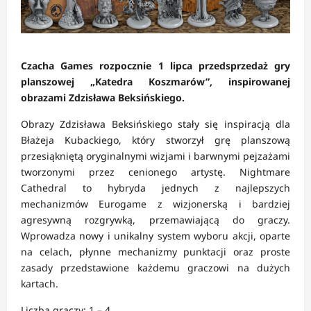
Czacha Games rozpocznie 1 lipca przedsprzedaż gry
planszowej „Katedra Koszmarów”, inspirowanej
obrazami Zdzisława Beksińskiego.
Obrazy Zdzisława Beksińskiego stały się inspiracją dla
Błażeja Kubackiego, który stworzył grę planszową
przesiąkniętą oryginalnymi wizjami i barwnymi pejzażami
tworzonymi przez cenionego artystę. Nightmare
Cathedral to hybryda jednych z najlepszych
mechanizmów Eurogame z wizjonerską i bardziej
agresywną rozgrywką, przemawiającą do graczy.
Wprowadza nowy i unikalny system wyboru akcji, oparte
na celach, płynne mechanizmy punktacji oraz proste
zasady przedstawione każdemu graczowi na dużych
kartach.
Liczba graczy: 1 – 4