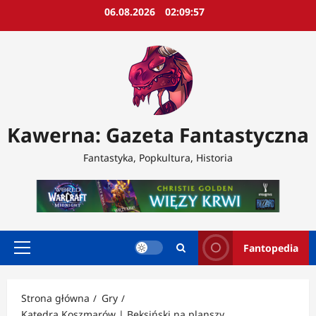
Przejdź
06.08.2026
02:09:59
do
treści
Kawerna: Gazeta Fantastyczna
Fantastyka, Popkultura, Historia
Fantopedia
Menu
główne
Strona główna
Gry
Katedra Koszmarów | Beksiński na planszy