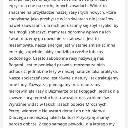
egzystują one na trochę innych zasadach. Widać to
znacznie na przykładzie naszej rasy i tych nowych, które
spotykamy. Jako przybysze w ich światach nie jesteśmy
nawet zauważani, dla nich poruszamy się zbyt szybko, by
nas mogli zobaczyć, mamy tez ogromny wpływ na ich
świat, możemy go dowolnie kształtować. Jest to
niesamowite, nasza energia jest w stanie zmieniać inną
energię, zupełnie jakby chodziło o rzeźbę lub coś
podobnego. Często zabobonne rasy nazywają nas
Bogami. Jest to poniekąd prawdą, możemy za nich
uchodzić, jednak nie leży w naszej naturze taka praktyka.
Nasze społeczeństwo jest równe z natury i tak traktujemy
inne ludy. Zazwyczaj pomagamy oraz nauczamy
nierozwinięte rasy o Bezmiarze oraz Potęgach, jednak nie
zawsze chcą tego słuchać, uważając nas za kłamców.
Wyraźnie widać w takich rasach odbicie Mrocznych
Potęg, widocznie Neuwrath dotarli do nich pierwsi.
Dlaczego nie niszczą takich kultur? Przyczynę znamy
bardzo dobrze. Z tego samego powodu, dla którego my