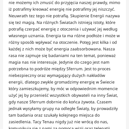
nie możemy ich zmusić do przyjęcia naszej prawdy, mimo
iż potrafimy kreować energię nie potrafimy jej niszczyć.
Neuwrath tez tego nie potrafią. Skupienie Energii nazywa
się też magią. Na różnych Światach istnieją istoty, które
potrafią czerpać energię z otoczenia i używać jej według
własnego uznania. Energia ta ma różne podłoże i może w
różny sposób wpływać na otoczenie. Potęg jest kilka i od
każdej z nich może być energia zaabsorbowana. Nasza
rasa nie zajmuje się badaniami na ten temat, ponieważ
magia nas nie interesuje. Jedynie do czego jest nam
potrzebna to podróże między Sferrum. Jest to proces
niebezpieczny oraz wymagający dużych nakładów
energii, dlatego zwykle gromadzimy energię w Świecie
który zamieszkujemy, by móc w odpowiednim momencie
użyć jej by przenieść wszystkich obywateli na inny Świat,
gdy nasze Sferrum dobrnie do końca żywota. Czasem
jednak wysyłamy grupy na odległe Światy, by prowadziły
tam badania oraz szukały kolejnego miejsca do
zasiedlenia. Tacy Tenau nigdy już nie wrócą do nas,
komunikują się z nami za pomocą wizji oraz telepatii.