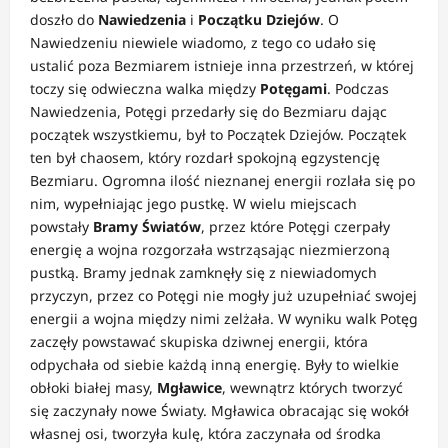
doszło do
Nawiedzenia
i
Początku Dziejów
. O
Nawiedzeniu niewiele wiadomo, z tego co udało się
ustalić poza Bezmiarem istnieje inna przestrzeń, w której
toczy się odwieczna walka między
Potęgami
. Podczas
Nawiedzenia, Potęgi przedarły się do Bezmiaru dając
początek wszystkiemu, był to Początek Dziejów. Początek
ten był chaosem, który rozdarł spokojną egzystencję
Bezmiaru. Ogromna ilość nieznanej energii rozlała się po
nim, wypełniając jego pustkę.
W wielu miejscach
powstały
Bramy Światów
, przez które Potęgi czerpały
energię a wojna rozgorzała wstrząsając niezmierzoną
pustką. Bramy jednak zamknęły się z niewiadomych
przyczyn, przez co Potęgi nie mogły już uzupełniać swojej
energii a wojna między nimi zelżała. W wyniku walk Potęg
zaczęły powstawać skupiska dziwnej energii, która
odpychała od siebie każdą inną energię. Były to wielkie
obłoki białej masy,
Mgławice
, wewnątrz których tworzyć
się zaczynały nowe Światy. Mgławica obracając się wokół
własnej osi, tworzyła kulę, która zaczynała od środka