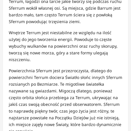
Terrum, łagodzi ona tarcie jakie tworzy się podczas ruchu
Sferrum wokół własnej osi. Są miejsca, gdzie Barrum jest
bardzo mało, tam często Terrum ściera się z powłoką
Sferrum powodując trzęsienia ziemi.
Wnętrze Terrum jest niestabilne ze względu na ilość
użytej do jego tworzenia energii. Powoduje to częste
wybuchy wulkanów na powierzchni oraz ruchy skorupy,
tworzą się nowe morza, góry a stare formy ulegają
niszczeniu.
Powierzchnia Sferrum jest przezroczysta, dlatego do
powierzchni Terrum dociera Światło słońc innych Sferrum
rozsianych po Bezmiarze. Te migotliwe światełka
nazywane są gwiazdami. Migoczą dlatego, ponieważ
często orbita słońca przebiega za Terrum, ukrywając na
jakiś czas swoją obecność przed obserwatorem. Sferrum
to naprawdę piękny twór, czas jego życia jest różny, te
najstarsze powstałe na Początku Dziejów już nie istnieją,
ich miejsce zajęły nowe Światy, które bardzo dynamicznie