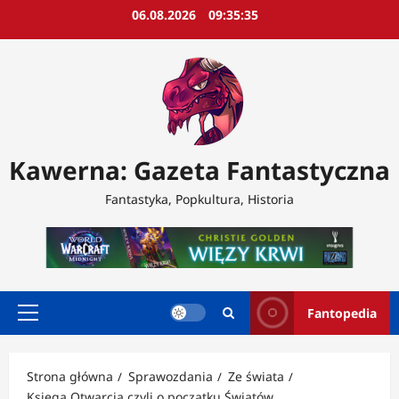
Przejdź
06.08.2026
09:35:37
do
treści
Kawerna: Gazeta Fantastyczna
Fantastyka, Popkultura, Historia
Fantopedia
Menu
główne
Strona główna
Sprawozdania
Ze świata
Księga Otwarcia czyli o początku Światów