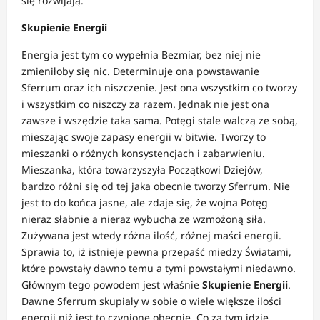
się rozwijają.
Skupienie Energii
Energia jest tym co wypełnia Bezmiar, bez niej nie
zmieniłoby się nic. Determinuje ona powstawanie
Sferrum oraz ich niszczenie. Jest ona wszystkim co tworzy
i wszystkim co niszczy za razem. Jednak nie jest ona
zawsze i wszędzie taka sama. Potęgi stale walczą ze sobą,
mieszając swoje zapasy energii w bitwie. Tworzy to
mieszanki o różnych konsystencjach i zabarwieniu.
Mieszanka, która towarzyszyła Początkowi Dziejów,
bardzo różni się od tej jaka obecnie tworzy Sferrum. Nie
jest to do końca jasne, ale zdaje się, że wojna Potęg
nieraz słabnie a nieraz wybucha ze wzmożoną siła.
Zużywana jest wtedy różna ilość, różnej maści energii.
Sprawia to, iż istnieje pewna przepaść miedzy Światami,
które powstały dawno temu a tymi powstałymi niedawno.
Głównym tego powodem jest właśnie
Skupienie Energii
.
Dawne Sferrum skupiały w sobie o wiele większe ilości
energii niż jest to czynione obecnie. Co za tym idzie,