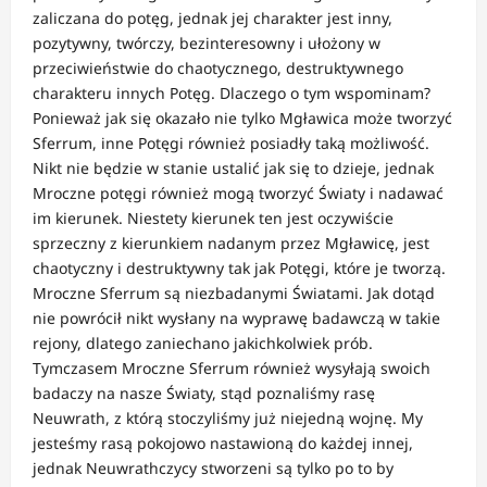
zaliczana do potęg, jednak jej charakter jest inny,
pozytywny, twórczy, bezinteresowny i ułożony w
przeciwieństwie do chaotycznego, destruktywnego
charakteru innych Potęg. Dlaczego o tym wspominam?
Ponieważ jak się okazało nie tylko Mgławica może tworzyć
Sferrum, inne Potęgi również posiadły taką możliwość.
Nikt nie będzie w stanie ustalić jak się to dzieje, jednak
Mroczne potęgi również mogą tworzyć Światy i nadawać
im kierunek. Niestety kierunek ten jest oczywiście
sprzeczny z kierunkiem nadanym przez Mgławicę, jest
chaotyczny i destruktywny tak jak Potęgi, które je tworzą.
Mroczne Sferrum są niezbadanymi Światami. Jak dotąd
nie powrócił nikt wysłany na wyprawę badawczą w takie
rejony, dlatego zaniechano jakichkolwiek prób.
Tymczasem Mroczne Sferrum również wysyłają swoich
badaczy na nasze Światy, stąd poznaliśmy rasę
Neuwrath, z którą stoczyliśmy już niejedną wojnę. My
jesteśmy rasą pokojowo nastawioną do każdej innej,
jednak Neuwrathczycy stworzeni są tylko po to by