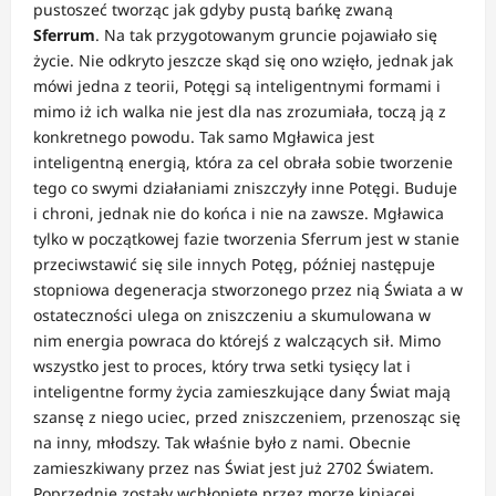
pustoszeć tworząc jak gdyby pustą bańkę zwaną
Sferrum
. Na tak przygotowanym gruncie pojawiało się
życie. Nie odkryto jeszcze skąd się ono wzięło, jednak jak
mówi jedna z teorii, Potęgi są inteligentnymi formami i
mimo iż ich walka nie jest dla nas zrozumiała, toczą ją z
konkretnego powodu. Tak samo Mgławica jest
inteligentną energią, która za cel obrała sobie tworzenie
tego co swymi działaniami zniszczyły inne Potęgi. Buduje
i chroni, jednak nie do końca i nie na zawsze. Mgławica
tylko w początkowej fazie tworzenia Sferrum jest w stanie
przeciwstawić się sile innych Potęg, później następuje
stopniowa degeneracja stworzonego przez nią Świata a w
ostateczności ulega on zniszczeniu a skumulowana w
nim energia powraca do którejś z walczących sił. Mimo
wszystko jest to proces, który trwa setki tysięcy lat i
inteligentne formy życia zamieszkujące dany Świat mają
szansę z niego uciec, przed zniszczeniem, przenosząc się
na inny, młodszy. Tak właśnie było z nami. Obecnie
zamieszkiwany przez nas Świat jest już 2702 Światem.
Poprzednie zostały wchłonięte przez morze kipiącej