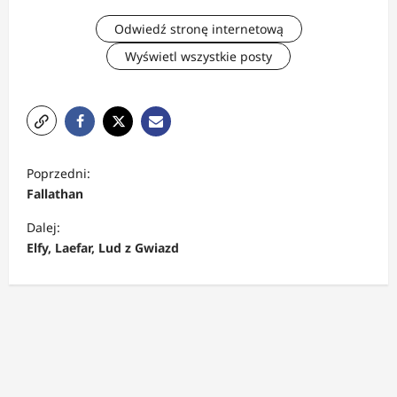
Odwiedź stronę internetową
Wyświetl wszystkie posty
Z
Poprzedni:
o
Fallathan
b
Dalej:
a
Elfy, Laefar, Lud z Gwiazd
c
z
w
p
i