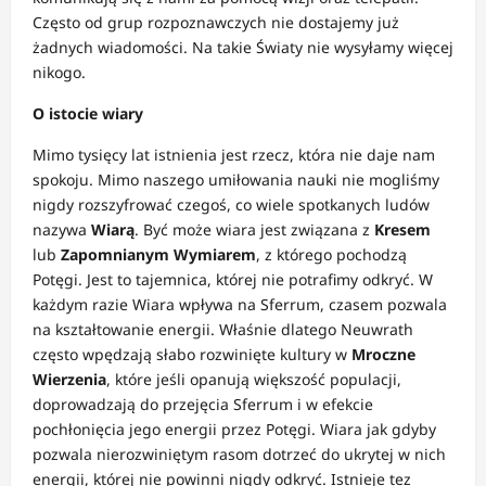
Często od grup rozpoznawczych nie dostajemy już
żadnych wiadomości. Na takie Światy nie wysyłamy więcej
nikogo.
O istocie wiary
Mimo tysięcy lat istnienia jest rzecz, która nie daje nam
spokoju. Mimo naszego umiłowania nauki nie mogliśmy
nigdy rozszyfrować czegoś, co wiele spotkanych ludów
nazywa
Wiarą
. Być może wiara jest związana z
Kresem
lub
Zapomnianym Wymiarem
, z którego pochodzą
Potęgi. Jest to tajemnica, której nie potrafimy odkryć. W
każdym razie Wiara wpływa na Sferrum, czasem pozwala
na kształtowanie energii. Właśnie dlatego Neuwrath
często wpędzają słabo rozwinięte kultury w
Mroczne
Wierzenia
, które jeśli opanują większość populacji,
doprowadzają do przejęcia Sferrum i w efekcie
pochłonięcia jego energii przez Potęgi. Wiara jak gdyby
pozwala nierozwiniętym rasom dotrzeć do ukrytej w nich
energii, której nie powinni nigdy odkryć. Istnieje tez