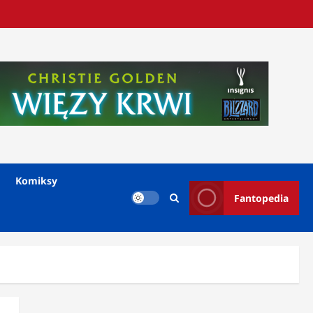
Komiksy
Fantopedia