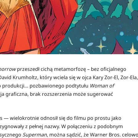
morrow
przeszedł cichą metamorfozę – bez oficjalnego
vid Krumholtz, który wciela się w ojca Kary Zor-El, Zor-Ela,
go produkcji… pozbawionego podtytułu
Woman of
wersja graficzna, brak rozszerzenia może sugerować
s — wielokrotnie odnosił się do filmu po prostu jako
ezygnowały z pełnej nazwy. W połączeniu z podobnym
asycznego
Superman
, można sądzić, że Warner Bros. celow