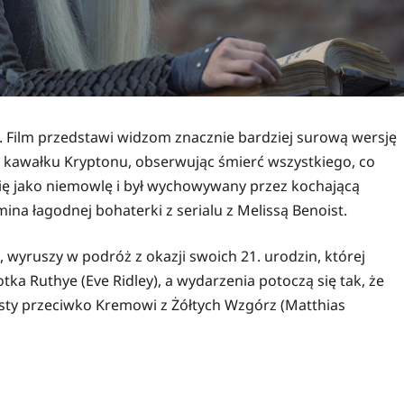
a. Film przedstawi widzom znacznie bardziej surową wersję
na kawałku Kryptonu, obserwując śmierć wszystkiego, co
emię jako niemowlę i był wychowywany przez kochającą
mina łagodnej bohaterki z serialu z Melissą Benoist.
), wyruszy w podróż z okazji swoich 21. urodzin, której
ka Ruthye (Eve Ridley), a wydarzenia potoczą się tak, że
sty przeciwko Kremowi z Żółtych Wzgórz (Matthias