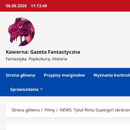
Przejdź
06.08.2026
11:13:51
do
treści
Kawerna: Gazeta Fantastyczna
Fantastyka, Popkultura, Historia
Strona główna
Przypisy marginalne
Wyznania kontro
Sprawozdania
Strona główna
Filmy
NEWS: Tytuł filmu Supergirl skrócon