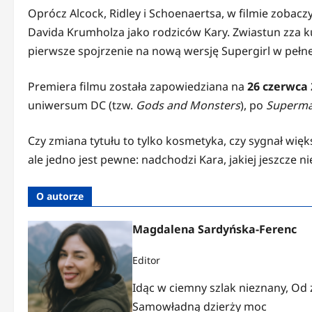
Oprócz Alcock, Ridley i Schoenaertsa, w filmie zoba
Davida Krumholza jako rodziców Kary. Zwiastun zza k
pierwsze spojrzenie na nową wersję Supergirl w pełnej
Premiera filmu została zapowiedziana na
26 czerwca 
uniwersum DC (tzw.
Gods and Monsters
), po
Superma
Czy zmiana tytułu to tylko kosmetyka, czy sygnał w
ale jedno jest pewne: nadchodzi Kara, jakiej jeszcze ni
O autorze
Magdalena Sardyńska-Ferenc
Editor
Idąc w ciemny szlak nieznany, Od
Samowładną dzierży moc