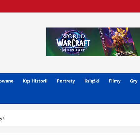
lowane
Kęs Historii
Portrety
Książki
Filmy
Gry
y?