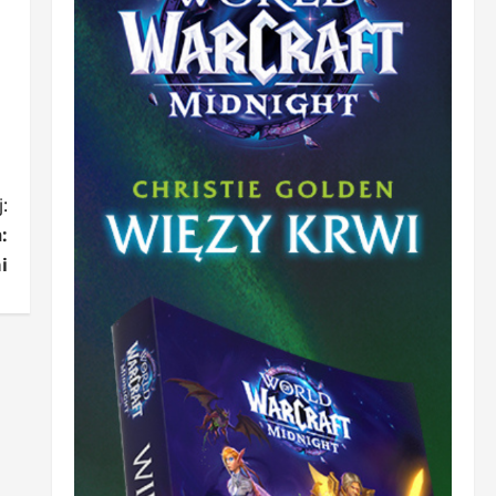
:
:
i