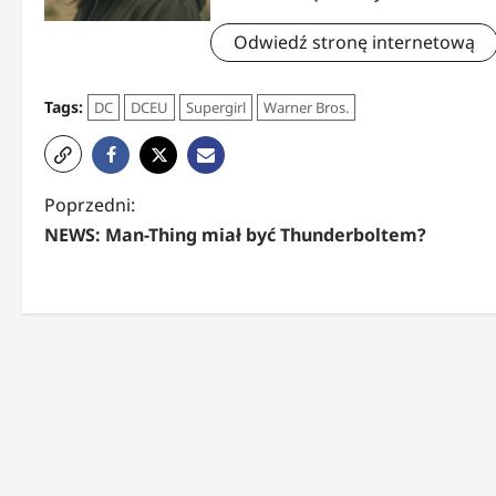
Odwiedź stronę internetową
Tags:
DC
DCEU
Supergirl
Warner Bros.
Z
Poprzedni:
NEWS: Man-Thing miał być Thunderboltem?
o
b
a
c
z
w
p