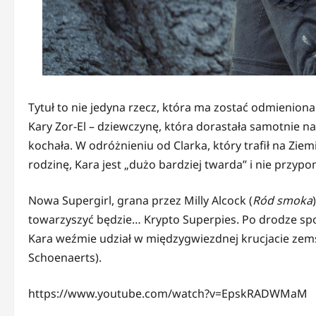
Tytuł to nie jedyna rzecz, która ma zostać odmienion
Kary Zor-El – dziewczynę, która dorastała samotnie 
kochała. W odróżnieniu od Clarka, który trafił na Zi
rodzinę, Kara jest „dużo bardziej twarda” i nie przypo
Nowa Supergirl, grana przez Milly Alcock (
Ród smoka
towarzyszyć będzie… Krypto Superpies. Po drodze spot
Kara weźmie udział w międzygwiezdnej krucjacie zem
Schoenaerts).
https://www.youtube.com/watch?v=EpskRADWMaM