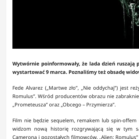
Wytwórnie poinformowały, że lada dzień ruszają 
wystartować 9 marca. Poznaliśmy też obsadę widow
Fede Alvarez („Martwe zło”, „Nie oddychaj”) jest re
Romulus”. Wśród producentów obrazu nie zabraknie R
„Prometeusza” oraz „Obcego – Przymierza”.
Film nie będzie sequelem, remakem lub spin-offem 
widzom nową historię rozgrywającą się w tym s
Camerona i pozostałych filmowców. „Alien: Romulus” n