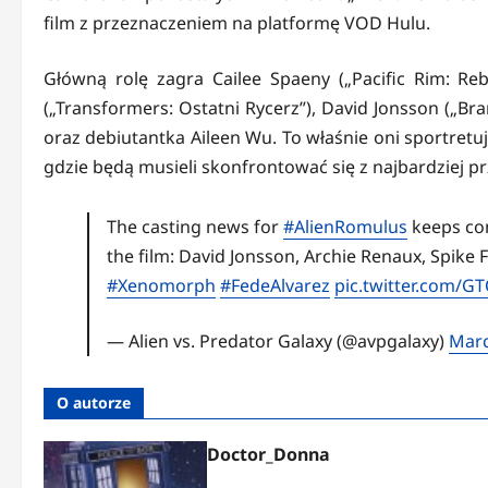
film z przeznaczeniem na platformę VOD Hulu.
Główną rolę zagra Cailee Spaeny („Pacific Rim: Reb
(„Transformers: Ostatni Rycerz”), David Jonsson („Bran
oraz debiutantka Aileen Wu. To właśnie oni sportretuj
gdzie będą musieli skonfrontować się z najbardziej p
The casting news for
#AlienRomulus
keeps co
the film: David Jonsson, Archie Renaux, Spike
#Xenomorph
#FedeAlvarez
pic.twitter.com/G
— Alien vs. Predator Galaxy (@avpgalaxy)
Marc
O autorze
Doctor_Donna