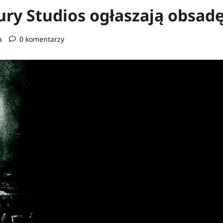
ury Studios ogłaszają obsad
a
0 komentarzy