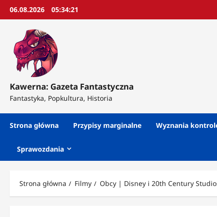
Przejdź
06.08.2026
05:34:23
do
treści
Kawerna: Gazeta Fantastyczna
Fantastyka, Popkultura, Historia
Strona główna
Przypisy marginalne
Wyznania kontro
Sprawozdania
Strona główna
Filmy
Obcy | Disney i 20th Century Studi