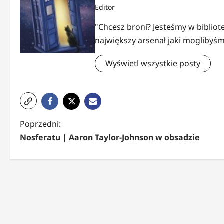
Editor
"Chcesz broni? Jesteśmy w bibliote
największy arsenał jaki moglibyśm
Wyświetl wszystkie posty
Z
Poprzedni:
Nosferatu | Aaron Taylor-Johnson w obsadzie
o
b
a
c
z