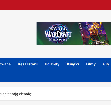
lowane
Kęs Historii
Portrety
Książki
Filmy
Gry
os ogłaszają obsadę