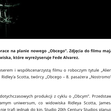
prace na planie nowego „Obcego”. Zdjęcia do filmu maj
iska, które wyreżyseruje Fede Alvarez.
żyserem i współscenarzystą filmu o roboczym tytule „Alien
idley’a Scotta, twórcy „Obcego – 8. pasażera „Nostromo”
dotychczasowych produkcji z cyklu o „Obcym”. Przedstaw
amym uniwersum, co widowiska Ridleya Scotta, James
ie trafi jednak do kin. Studio 20th Century Studios planuj