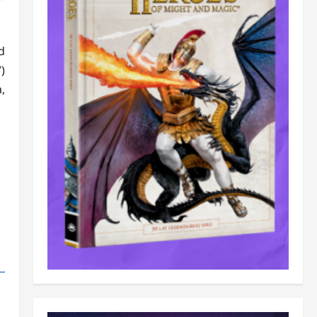
d
)
,