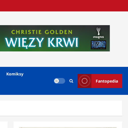
Komiksy
Fantopedia