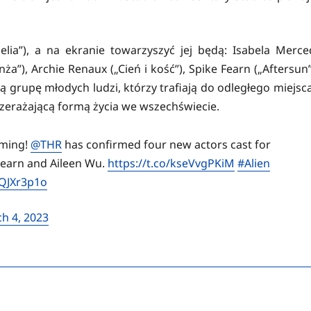
elia”), a na ekranie towarzyszyć jej będą: Isabela Merce
ża”), Archie Renaux („Cień i kość”), Spike Fearn („Aftersun”
ą grupę młodych ludzi, którzy trafiają do odległego miejsca
rzerażającą formą życia we wszechświecie.
ming!
@THR
has confirmed four new actors cast for
 Fearn and Aileen Wu.
https://t.co/kseVvgPKiM
#Alien
TQJXr3p1o
h 4, 2023