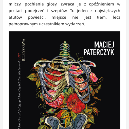
milczy, pochłania głosy, zwraca je z opóźnieniem w
postaci podejrzeń i szeptów. To jeden z największych
atutów powieści, miejsce nie jest tłem, lecz
pełnoprawnym uczestnikiem wydarzeń.