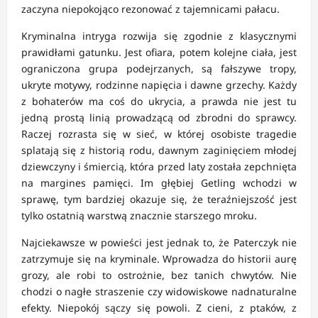
zaczyna niepokojąco rezonować z tajemnicami pałacu.
Kryminalna intryga rozwija się zgodnie z klasycznymi
prawidłami gatunku. Jest ofiara, potem kolejne ciała, jest
ograniczona grupa podejrzanych, są fałszywe tropy,
ukryte motywy, rodzinne napięcia i dawne grzechy. Każdy
z bohaterów ma coś do ukrycia, a prawda nie jest tu
jedną prostą linią prowadzącą od zbrodni do sprawcy.
Raczej rozrasta się w sieć, w której osobiste tragedie
splatają się z historią rodu, dawnym zaginięciem młodej
dziewczyny i śmiercią, która przed laty została zepchnięta
na margines pamięci. Im głębiej Getling wchodzi w
sprawę, tym bardziej okazuje się, że teraźniejszość jest
tylko ostatnią warstwą znacznie starszego mroku.
Najciekawsze w powieści jest jednak to, że Paterczyk nie
zatrzymuje się na kryminale. Wprowadza do historii aurę
grozy, ale robi to ostrożnie, bez tanich chwytów. Nie
chodzi o nagłe straszenie czy widowiskowe nadnaturalne
efekty. Niepokój sączy się powoli. Z cieni, z ptaków, z