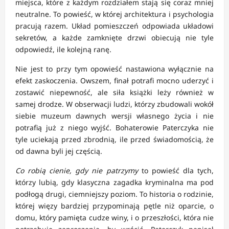
miejsca, które z każdym rozdziałem stają się coraz mniej
neutralne. To powieść, w której architektura i psychologia
pracują razem. Układ pomieszczeń odpowiada układowi
sekretów, a każde zamknięte drzwi obiecują nie tyle
odpowiedź, ile kolejną ranę.
Nie jest to przy tym opowieść nastawiona wyłącznie na
efekt zaskoczenia. Owszem, finał potrafi mocno uderzyć i
zostawić niepewność, ale siła książki leży również w
samej drodze. W obserwacji ludzi, którzy zbudowali wokół
siebie muzeum dawnych wersji własnego życia i nie
potrafią już z niego wyjść. Bohaterowie Paterczyka nie
tyle uciekają przed zbrodnią, ile przed świadomością, że
od dawna byli jej częścią.
Co robią cienie, gdy nie patrzymy
to powieść dla tych,
którzy lubią, gdy klasyczna zagadka kryminalna ma pod
podłogą drugi, ciemniejszy poziom. To historia o rodzinie,
której więzy bardziej przypominają pętle niż oparcie, o
domu, który pamięta cudze winy, i o przeszłości, która nie