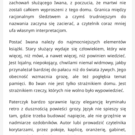
zachowań służącego Iwana, z poczucia, że martwi nie
zostali całkiem wyproszeni z tego domu. Granica między
racjonalnym śledztwem a czymś trudniejszym do
nazwania zaczyna się zacierać, a czytelnik coraz mniej
ufa własnym interpretacjom.
Postać Iwana należy do najmocniejszych elementów
książki. Stary służący wydaje się człowiekiem, który wie
więcej, niż mówi, a nawet więcej, niż powinien wiedzieć.
Jest lojalny, niepokojący, chwilami niemal widmowy, jakby
przynależał bardziej do pałacu niż do świata żywych. Jego
obecność wzmacnia grozę, ale też pogłębia temat
pamięci. Bo Iwan nie jest tylko strażnikiem domu. Jest
strażnikiem rzeczy, których nie wolno było wypowiedzieć.
Paterczyk bardzo sprawnie łączy elegancję kryminału
retro z dusznością powieści grozy. Język nie spieszy się
tam, gdzie trzeba budować napięcie, ale nie grzęźnie w
nadmiarze ozdobników. Autor lubi prowadzić czytelnika
korytarzami, przez pokoje, kaplicę, oranżerię, gabinet,