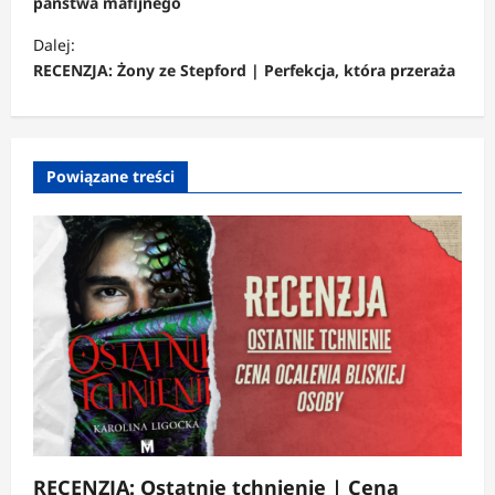
b
państwa mafijnego
a
Dalej:
c
RECENZJA: Żony ze Stepford | Perfekcja, która przeraża
z
w
p
Powiązane treści
i
s
y
RECENZJA: Ostatnie tchnienie | Cena