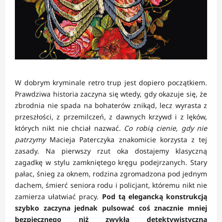
W dobrym kryminale retro trup jest dopiero początkiem.
Prawdziwa historia zaczyna się wtedy, gdy okazuje się, że
zbrodnia nie spada na bohaterów znikąd, lecz wyrasta z
przeszłości, z przemilczeń, z dawnych krzywd i z lęków,
których nikt nie chciał nazwać.
Co robią cienie, gdy nie
patrzymy
Macieja Paterczyka znakomicie korzysta z tej
zasady. Na pierwszy rzut oka dostajemy klasyczną
zagadkę w stylu zamkniętego kręgu podejrzanych. Stary
pałac, śnieg za oknem, rodzina zgromadzona pod jednym
dachem, śmierć seniora rodu i policjant, któremu nikt nie
zamierza ułatwiać pracy.
Pod tą elegancką konstrukcją
szybko zaczyna jednak pulsować coś znacznie mniej
bezpiecznego niż zwykła detektywistyczna