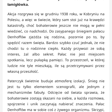
łamigłówka.
Akcja rozgrywa się w grudniu 1938 roku, w Kobryniu na
Polesiu, a więc w świecie, który sam stoi już na krawędzi
katastrofy, choć bohaterowie jeszcze nie mogą w pełni
wiedzieć, co nadchodzi. Do zasypanego śniegiem pałacu
Denhoffów zjeżdża się rodzina, pozornie po to, by
spędzić razem święta. Bardzo szybko czuć jednak, że nie
chodzi tu o rodzinne ciepło. Każdy przywozi ze sobą
interes, żal albo sekret. Pałac nie jest miejscem
spotkania, lecz pułapką pamięci. To przestrzeń, w której
ludzie nie tyle mieszkają, ile są przetrzymywani przez
własną przeszłość.
Paterczyk świetnie buduje atmosferę izolacji. Śnieg nie
jest tu tylko elementem scenografii, ale jednym z
mechanizmów fabuły. Odcięcie od świata sprawia, że
bohaterowie zostają skazani na siebie, a każda rozmowa,
spojrzenie i unik zaczynają nabierać znaczenia. Pałac
Denhoffów ma w sobie coś z żywego organizmu. Skrzypi,