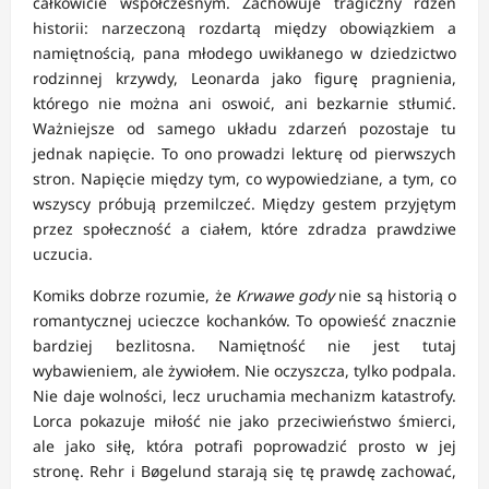
całkowicie współczesnym. Zachowuje tragiczny rdzeń
historii: narzeczoną rozdartą między obowiązkiem a
namiętnością, pana młodego uwikłanego w dziedzictwo
rodzinnej krzywdy, Leonarda jako figurę pragnienia,
którego nie można ani oswoić, ani bezkarnie stłumić.
Ważniejsze od samego układu zdarzeń pozostaje tu
jednak napięcie. To ono prowadzi lekturę od pierwszych
stron. Napięcie między tym, co wypowiedziane, a tym, co
wszyscy próbują przemilczeć. Między gestem przyjętym
przez społeczność a ciałem, które zdradza prawdziwe
uczucia.
Komiks dobrze rozumie, że
Krwawe gody
nie są historią o
romantycznej ucieczce kochanków. To opowieść znacznie
bardziej bezlitosna. Namiętność nie jest tutaj
wybawieniem, ale żywiołem. Nie oczyszcza, tylko podpala.
Nie daje wolności, lecz uruchamia mechanizm katastrofy.
Lorca pokazuje miłość nie jako przeciwieństwo śmierci,
ale jako siłę, która potrafi poprowadzić prosto w jej
stronę. Rehr i Bøgelund starają się tę prawdę zachować,