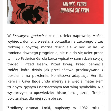
W
Krwawych godach
nikt nie ucieka naprawdę. Można
wybiec z domu, z wesela, z porządku narzuconego przez
rodzinę i obyczaj, można rzucić się w noc, w las, w
ramiona dawnego pragnienia, ale nie da się uciec przed
tym, co Federico García Lorca wpisał w sam rdzeń swojej
tragedii. Przed losem. Przed krwią. Przed pamięcią
rodów, która działa jak przekleństwo przekazywane z
pokolenia na pokolenie. Komiksowa adaptacja Henrika
Rehra i Cava Bøgelunda mierzy się więc z materiałem
trudnym, gęstym i naznaczonym teatralną symboliką. Nie
wystarczyło tu opowiedzieć historii raz jeszcze. Trzeba
było znaleźć dla niej rytm obrazu.
Źródłowy dramat Lorki, napisany w 1932 roku i