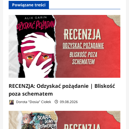
Powiązane treści
i
s
y
RECENZJA: Odzyskać pożądanie | Bliskość
poza schematem
Dorota "Dosia" Ciołek
09.08.2026