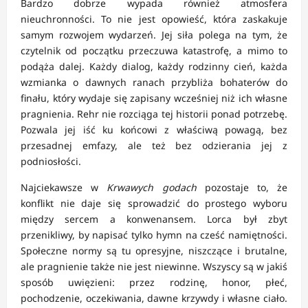
Bardzo dobrze wypada również atmosfera
nieuchronności. To nie jest opowieść, która zaskakuje
samym rozwojem wydarzeń. Jej siła polega na tym, że
czytelnik od początku przeczuwa katastrofę, a mimo to
podąża dalej. Każdy dialog, każdy rodzinny cień, każda
wzmianka o dawnych ranach przybliża bohaterów do
finału, który wydaje się zapisany wcześniej niż ich własne
pragnienia. Rehr nie rozciąga tej historii ponad potrzebę.
Pozwala jej iść ku końcowi z właściwą powagą, bez
przesadnej emfazy, ale też bez odzierania jej z
podniosłości.
Najciekawsze w
Krwawych godach
pozostaje to, że
konflikt nie daje się sprowadzić do prostego wyboru
między sercem a konwenansem. Lorca był zbyt
przenikliwy, by napisać tylko hymn na cześć namiętności.
Społeczne normy są tu opresyjne, niszczące i brutalne,
ale pragnienie także nie jest niewinne. Wszyscy są w jakiś
sposób uwięzieni: przez rodzinę, honor, płeć,
pochodzenie, oczekiwania, dawne krzywdy i własne ciało.