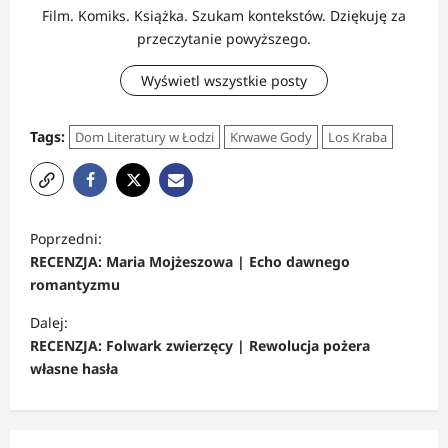
Film. Komiks. Książka. Szukam kontekstów. Dziękuję za
przeczytanie powyższego.
Wyświetl wszystkie posty
Tags:
Dom Literatury w Łodzi
Krwawe Gody
Los Kraba
Z
Poprzedni:
o
RECENZJA: Maria Mojżeszowa | Echo dawnego
b
romantyzmu
a
Dalej:
c
RECENZJA: Folwark zwierzęcy | Rewolucja pożera
własne hasła
z
w
p