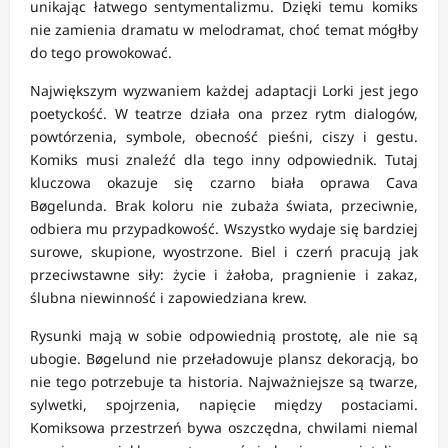
unikając łatwego sentymentalizmu. Dzięki temu komiks
nie zamienia dramatu w melodramat, choć temat mógłby
do tego prowokować.
Największym wyzwaniem każdej adaptacji Lorki jest jego
poetyckość. W teatrze działa ona przez rytm dialogów,
powtórzenia, symbole, obecność pieśni, ciszy i gestu.
Komiks musi znaleźć dla tego inny odpowiednik. Tutaj
kluczowa okazuje się czarno biała oprawa Cava
Bøgelunda. Brak koloru nie zubaża świata, przeciwnie,
odbiera mu przypadkowość. Wszystko wydaje się bardziej
surowe, skupione, wyostrzone. Biel i czerń pracują jak
przeciwstawne siły: życie i żałoba, pragnienie i zakaz,
ślubna niewinność i zapowiedziana krew.
Rysunki mają w sobie odpowiednią prostotę, ale nie są
ubogie. Bøgelund nie przeładowuje plansz dekoracją, bo
nie tego potrzebuje ta historia. Najważniejsze są twarze,
sylwetki, spojrzenia, napięcie między postaciami.
Komiksowa przestrzeń bywa oszczędna, chwilami niemal