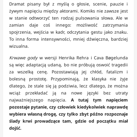
Dramat pisany był z myślą o głosie, scenie, pauzie i
żywym napięciu między aktorami. Komiks nie zawsze jest
w stanie odtworzyć ten rodzaj pulsowania słowa. Ale w
zamian daje coś innego: możliwość zatrzymania
spojrzenia, wejścia w kadr, odczytania gestu jako znaku.
To inna forma intensywności, mniej dźwięczna, bardziej
wizualna.
Krwawe gody
w wersji Henrika Rehra i Cava Bøgelunda
są więc adaptacją udaną, bo nie próbują oswoić tragedii
za wszelką cenę. Pozostawiają jej chłód, fatalizm i
bolesną prostotę. Przypominają, że klasyka nie żyje
dlatego, że stale się ją podziwia, lecz dlatego, że można
wciąż przekładać ją na nowe języki bez utraty
najważniejszego napięcia.
A tutaj tym napięciem
pozostaje pytanie, czy człowiek kiedykolwiek naprawdę
wybiera własną drogę, czy tylko zbyt późno rozpoznaje
ślady krwi prowadzące tam, gdzie od początku miał
dojść.