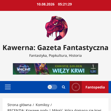
Przejdź
10.08.2026
05:21:31
do
treści
Kawerna: Gazeta Fantastyczna
Fantastyka, Popkultura, Historia
Fantopedia
Menu
główne
Strona główna
Komiksy
RECENZJA: Krwawe gody | Miłość, która domaga się krwi