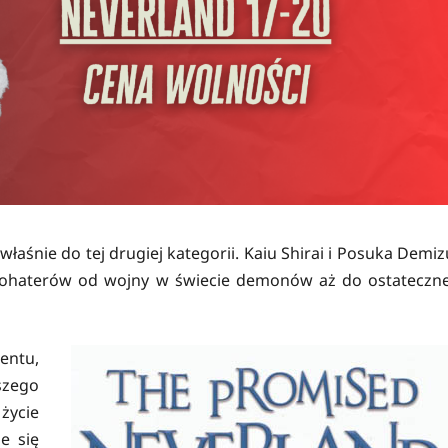
właśnie do tej drugiej kategorii. Kaiu Shirai i Posuka Demiz
bohaterów od wojny w świecie demonów aż do ostateczne
entu,
szego
życie
e się