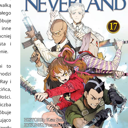
walką
ałego
buje
 inne
cniej
sta i
nie.
bi to
hodzi
Ray i
cińca,
łości.
iczba
róbuje
ująco
rawdy