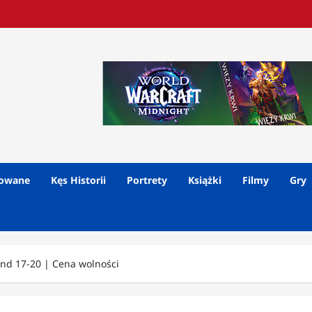
lowane
Kęs Historii
Portrety
Książki
Filmy
Gry
nd 17-20 | Cena wolności