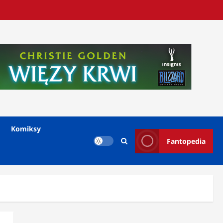
Komiksy
Fantopedia