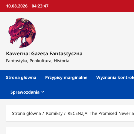
Przejdź
10.08.2026
04:23:49
do
treści
Kawerna: Gazeta Fantastyczna
Fantastyka, Popkultura, Historia
Strona główna
Przypisy marginalne
Wyznania kontro
Sprawozdania
Strona główna
Komiksy
RECENZJA: The Promised Neverla