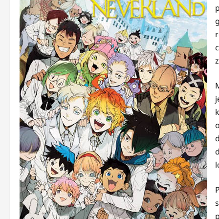
z
j
k
d