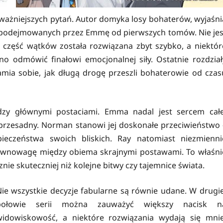
ważniejszych pytań. Autor domyka losy bohaterów, wyjaśni
i podejmowanych przez Emmę od pierwszych tomów. Nie jes
 część wątków została rozwiązana zbyt szybko, a niektór
no odmówić finałowi emocjonalnej siły. Ostatnie rozdział
amia sobie, jak długą drogę przeszli bohaterowie od czas
ędzy głównymi postaciami. Emma nadal jest sercem całe
 przesadny. Norman stanowi jej doskonałe przeciwieństwo 
ieczeństwa swoich bliskich. Ray natomiast niezmienni
ównowagę między obiema skrajnymi postawami. To właśni
nie skuteczniej niż kolejne bitwy czy tajemnice świata.
ie wszystkie decyzje fabularne są równie udane. W drugie
połowie serii można zauważyć większy nacisk n
widowiskowość, a niektóre rozwiązania wydają się mnie