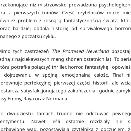
przekonujące niż mistrzowsko prowadzona psychologiczn
gra z pierwszych tomów. Część czytelników może mie
również problem z rosnącą fantastycznością świata, któr
coraz bardziej oddala historię od survivalowego horror
nanego z początku cyklu.
Mimo tych zastrzeżeń
The Promised Neverland
pozostaj
edną z najciekawszych mang shōnen ostatnich lat. To seria
tóra potrafiła połączyć thriller, horror, fantastykę i opowieś
o dojrzewaniu w spójną, emocjonalną całość. Finał ni
orównuje perfekcyjnej pierwszej części historii, ale wcią
dostarcza satysfakcjonującego zakończenia i godnie zamyk
losy Emmy, Raya oraz Normana.
Po dwudziestu tomach trudno nie odczuwać pewneg
sentymentu. Nawet jeśli ostatnie rozdziały nie s
pozbawione wad, pozostawiają czytelnika z poczuciem, ż