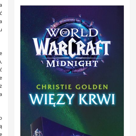
a
ć
a
u
e
,
ć
e
ż
a
o
ą
e