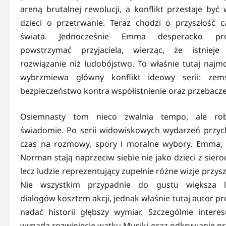
areną brutalnej rewolucji, a konflikt przestaje być 
dzieci o przetrwanie. Teraz chodzi o przyszłość c
świata. Jednocześnie Emma desperacko pró
powstrzymać przyjaciela, wierząc, że istnieje
rozwiązanie niż ludobójstwo. To właśnie tutaj najmo
wybrzmiewa główny konflikt ideowy serii: zem
bezpieczeństwo kontra współistnienie oraz przebacze
Osiemnasty tom nieco zwalnia tempo, ale ro
świadomie. Po serii widowiskowych wydarzeń przyc
czas na rozmowy, spory i moralne wybory. Emma, 
Norman stają naprzeciw siebie nie jako dzieci z siero
lecz ludzie reprezentujący zupełnie różne wizje przysz
Nie wszystkim przypadnie do gustu większa l
dialogów kosztem akcji, jednak właśnie tutaj autor p
nadać historii głębszy wymiar. Szczególnie interes
wypada rozwinięcie wątku Musiki oraz odkrywanie p