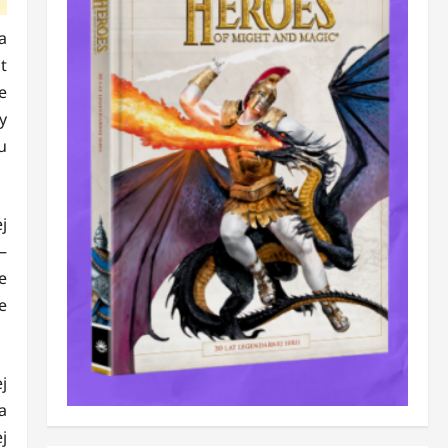
a
t
e
y
u
j
–
e
e
j
a
j