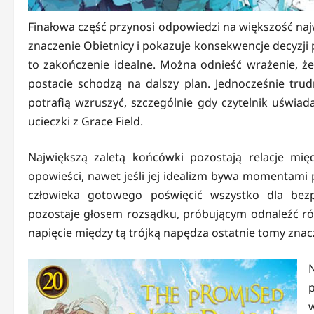
Finałowa część przynosi odpowiedzi na większość naj
znaczenie Obietnicy i pokazuje konsekwencje decyzj
to zakończenie idealne. Można odnieść wrażenie, że
postacie schodzą na dalszy plan. Jednocześnie trud
potrafią wzruszyć, szczególnie gdy czytelnik uświad
ucieczki z Grace Field.
Największą zaletą końcówki pozostają relacje mi
opowieści, nawet jeśli jej idealizm bywa momentami
człowieka gotowego poświęcić wszystko dla bezp
pozostaje głosem rozsądku, próbującym odnaleźć r
napięcie między tą trójką napędza ostatnie tomy znacz
N