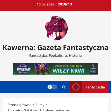
Przejdź
10.08.2026
20:36:15
do
treści
Kawerna: Gazeta Fantastyczna
Fantastyka, Popkultura, Historia
Fantopedia
Menu
główne
Strona główna
Filmy
Strażnicy Galaktyki 3 | Nowy zwiastun