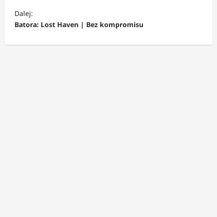
b
Dalej:
a
Batora: Lost Haven | Bez kompromisu
c
z
w
p
i
s
y