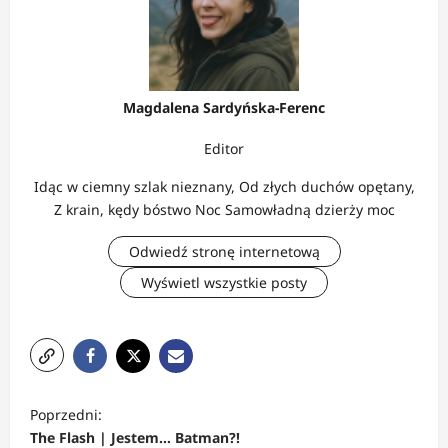
Magdalena Sardyńska-Ferenc
Editor
Idąc w ciemny szlak nieznany, Od złych duchów opętany,
Z krain, kędy bóstwo Noc Samowładną dzierży moc
Odwiedź stronę internetową
Wyświetl wszystkie posty
Z
Poprzedni:
o
The Flash | Jestem… Batman?!