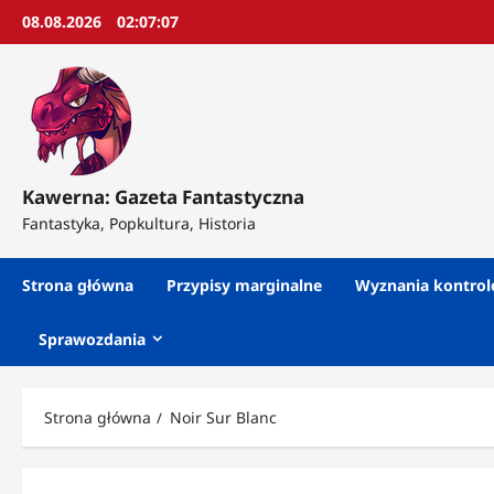
Przejdź
08.08.2026
02:07:08
do
treści
Kawerna: Gazeta Fantastyczna
Fantastyka, Popkultura, Historia
Strona główna
Przypisy marginalne
Wyznania kontro
Sprawozdania
Strona główna
Noir Sur Blanc