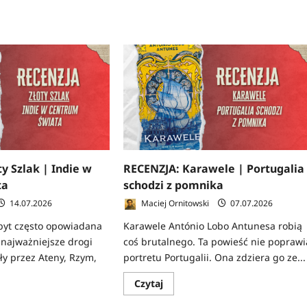
y Szlak | Indie w
RECENZJA: Karawele | Portugalia
ta
schodzi z pomnika
14.07.2026
Maciej Ornitowski
07.07.2026
zbyt często opowiadana
Karawele António Lobo Antunesa robią
ej najważniejsze drogi
coś brutalnego. Ta powieść nie poprawi
y przez Ateny, Rzym,
portretu Portugalii. Ona zdziera go ze...
Dowiedz
Czytaj
się
z
więcej