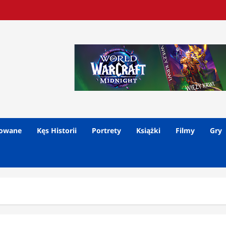
lowane
Kęs Historii
Portrety
Książki
Filmy
Gry