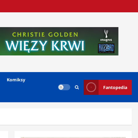
Komiksy
Fantopedia