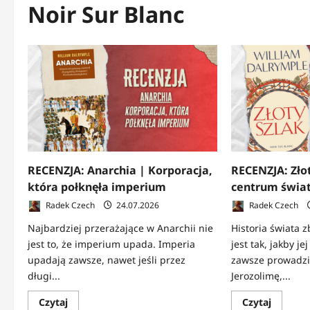
Noir Sur Blanc
RECENZJA: Anarchia | Korporacja,
RECENZJA: Złot
która połknęła imperium
centrum świa
Radek Czech
24.07.2026
Radek Czech
Najbardziej przerażające w Anarchii nie
Historia świata 
jest to, że imperium upada. Imperia
jest tak, jakby j
upadają zawsze, nawet jeśli przez
zawsze prowadził
długi...
Jerozolimę,...
Dowiedz
Dowied
Czytaj
Czytaj