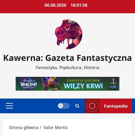
Przejdź
06.08.2026
18:02:00
do
treści
Kawerna: Gazeta Fantastyczna
Fantastyka, Popkultura, Historia
Fantopedia
Menu
główne
Strona główna
Valor Mortis