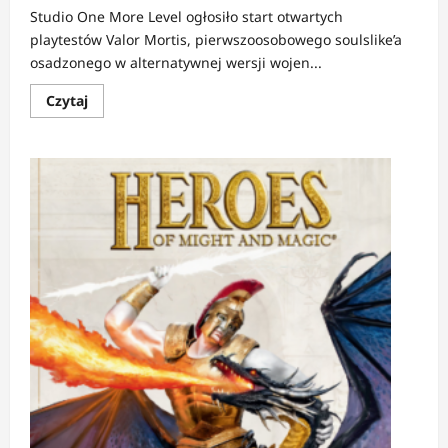
Studio One More Level ogłosiło start otwartych
playtestów Valor Mortis, pierwszoosobowego soulslike’a
osadzonego w alternatywnej wersji wojen...
Dowiedz
Czytaj
się
więcej
o
NEWS:
Valor
Mortis
–
playtesty
soulslike’a
od
twórców
Ghostrunnera
startują
w
październiku