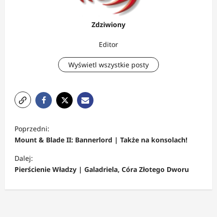
Zdziwiony
Editor
Wyświetl wszystkie posty
Z
Poprzedni:
o
Mount & Blade II: Bannerlord | Także na konsolach!
b
Dalej:
a
Pierścienie Władzy | Galadriela, Córa Złotego Dworu
c
z
w