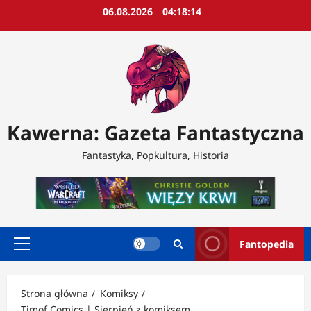
Przejdź
06.08.2026
04:18:17
do
treści
Kawerna: Gazeta Fantastyczna
Fantastyka, Popkultura, Historia
Fantopedia
Menu
główne
Strona główna
Komiksy
Timof Comics | Sierpień z komiksem