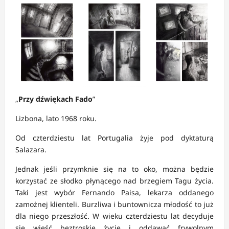
„
Przy dźwiękach Fado
”
Lizbona, lato 1968 roku.
Od czterdziestu lat Portugalia żyje pod dyktaturą
Salazara.
Jednak jeśli przymknie się na to oko, można będzie
korzystać ze słodko płynącego nad brzegiem Tagu życia.
Taki jest wybór Fernando Paisa, lekarza oddanego
zamożnej klienteli. Burzliwa i buntownicza młodość to już
dla niego przeszłość. W wieku czterdziestu lat decyduje
się wieść beztroskie życie i oddawać frywolnym