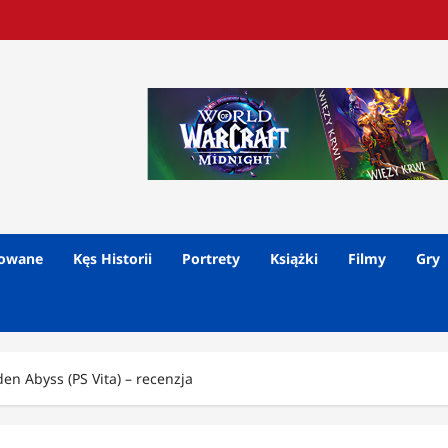
lowane
Kęs Historii
Portrety
Książki
Filmy
Gry
en Abyss (PS Vita) – recenzja