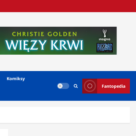
Komiksy
Fantopedia