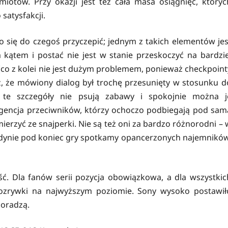
otów. Przy okazji jest też cała masa osiągnięć, któryc
atysfakcji.
 się do czegoś przyczepić; jednym z takich elementów jes
ątem i postać nie jest w stanie przeskoczyć na bardzie
(co z kolei nie jest dużym problemem, ponieważ checkpoint
eż, że mówiony dialog był trochę przesunięty w stosunku d
 te szczegóły nie psują zabawy i spokojnie można j
ligencja przeciwników, którzy ochoczo podbiegają pod sam
mierzyć ze snajperki. Nie są też oni za bardzo różnorodni – 
 Jedynie pod koniec gry spotkamy opancerzonych najemników
ść. Dla fanów serii pozycja obowiązkowa, a dla wszystkic
 rozrywki na najwyższym poziomie. Sony wysoko postawił
poradzą.