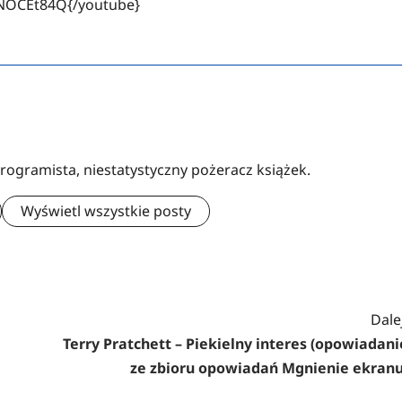
NOCEt84Q{/youtube}
rogramista, niestatystyczny pożeracz książek.
Wyświetl wszystkie posty
Dalej
Terry Pratchett – Piekielny interes (opowiadani
ze zbioru opowiadań Mgnienie ekranu