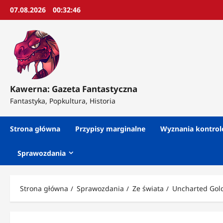
Przejdź
07.08.2026
00:32:47
do
treści
Kawerna: Gazeta Fantastyczna
Fantastyka, Popkultura, Historia
Strona główna
Przypisy marginalne
Wyznania kontro
Sprawozdania
Strona główna
Sprawozdania
Ze świata
Uncharted Gold