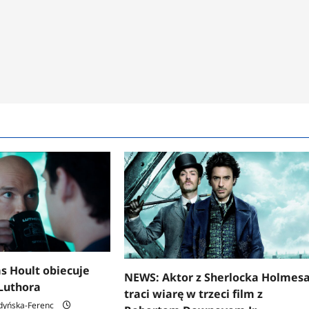
s Hoult obiecuje
NEWS: Aktor z Sherlocka Holmes
Luthora
traci wiarę w trzeci film z
dyńska-Ferenc