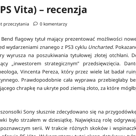
S Vita) – recenzja
t przeczytania
0 komentarzy
Bend flagowy tytuł mający prezentować możliwości nowe
rzed wydarzeniami znanego z PS3 cyklu
Uncharted
. Pokazan
y wyrusza na poszukiwania tytułowej złotej otchłani. D
ący „inwestorem strategicznym” przedsięwzięcia. Dant
loga, Vincenta Pereza, który przez wiele lat badał ruin
ynnego. Prawdopodobnie cała wyprawa przebiegłaby be
jącego chrapkę na ukryte pod ziemią złoto, za które mógłb
eszonsolki Sony słusznie zdecydowano się na przygodówkę
mówki było strzałem w dziesiątkę. Największą rolę odgrywaj
ozpoznawczym serii. W trakcie różnych skoków i wspinaczk