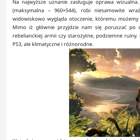
Na najwyższe uznanie zasługuje oprawa wizualna.
(maksymalna – 960×544), robi niesamowite wraże
widowiskowo wygląda otoczenie, któremu możemy ro
Mimo iż głównie przyjdzie nam się poruszać po dż
rebelianckiej armii czy starożytne, podziemne ruiny
PS3, ale klimatyczne i różnorodne.