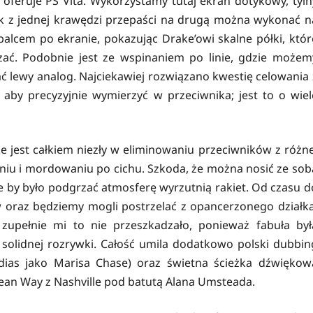
oferuje PS Vita. Wykorzystamy tutaj ekran dotykowy, tyln
 z jednej krawędzi przepaści na drugą można wykonać n
lcem po ekranie, pokazując Drake’owi skalne półki, któr
zać. Podobnie jest ze wspinaniem po linie, gdzie możem
ć lewy analog. Najciekawiej rozwiązano kwestię celowania 
 aby precyzyjnie wymierzyć w przeciwnika; jest to o wiel
 jest całkiem niezły w eliminowaniu przeciwników z różne
aniu i mordowaniu po cichu. Szkoda, że można nosić ze sob
e by było podgrzać atmosferę wyrzutnią rakiet. Od czasu d
 oraz będziemy mogli postrzelać z opancerzonego działka
e zupełnie mi to nie przeszkadzało, ponieważ fabuła był
 solidnej rozrywki. Całość umila dodatkowo polski dubbin
dias jako Marisa Chase) oraz świetna ścieżka dźwiękow
ean Way z Nashville pod batutą Alana Umsteada.