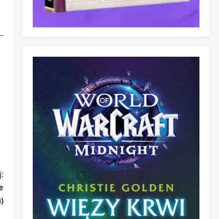
:
e
)