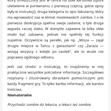
który umieszczony jest w ramce na dole kartonika (spore
ułatwienie w porównaniu z pierwszą częścią, gdzie opisy
były w instrukcji), druga kategoria to opis fabularny, który
ma wprowadzić nas w klimat moskiewskich zombie. I o ile
pierwsza deskrypcja spełnia swoje zadanie, o tyle druga
wypada raczej słabo. W domyśle zapewne te kilka słów
miało być zabawne, jednak nie spełniły tej funkcji
zupełnie. Oczywiście są perełki, jak np. „Misza — zajął
drugie miejsce w Tańcu z gwiazdami” czy „Zaraza —
wstają wszyscy z kolejki po zasiłek”, ale to wcale nie
poprawia ogólnego odbioru.
Jeśli zaś chodzi o instrukcję, to znajdziemy w niej
praktycznie wszystkie potrzebne informacje. Szczegółowo
rozpisany i zilustrowany obrazkami pomocniczymi jest
każdy fragment gry. To tylko kartka informacji, ale bardzo
treściwa.
Niematerialne
Przychodzi zombie do lekarza, a lekarz też zombie.