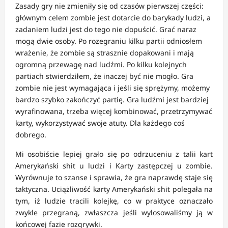
Zasady gry nie zmieniły się od czasów pierwszej części:
głównym celem zombie jest dotarcie do barykady ludzi, a
zadaniem ludzi jest do tego nie dopuścić. Grać naraz
mogą dwie osoby. Po rozegraniu kilku partii odniosłem
wrażenie, że zombie są strasznie dopakowani i mają
ogromną przewagę nad ludźmi. Po kilku kolejnych
partiach stwierdziłem, że inaczej być nie mogło. Gra
zombie nie jest wymagająca i jeśli się sprężymy, możemy
bardzo szybko zakończyć partię. Gra ludźmi jest bardziej
wyrafinowana, trzeba więcej kombinować, przetrzymywać
karty, wykorzystywać swoje atuty. Dla każdego coś
dobrego.
Mi osobiście lepiej grało się po odrzuceniu z talii kart
Amerykański shit u ludzi i Karty zastępczej u zombie.
Wyrównuje to szanse i sprawia, że gra naprawdę staje się
taktyczna. Uciążliwość karty Amerykański shit polegała na
tym, iż ludzie tracili kolejkę, co w praktyce oznaczało
zwykle przegraną, zwłaszcza jeśli wylosowaliśmy ją w
końcowej fazie rozgrywki.