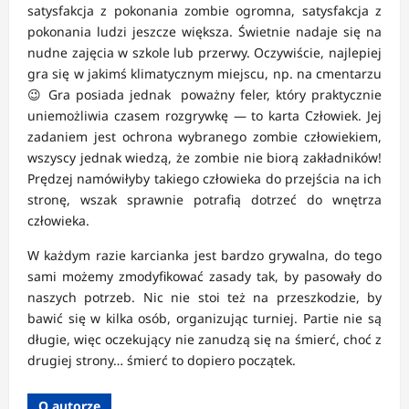
satysfakcja z pokonania zombie ogromna, satysfakcja z
pokonania ludzi jeszcze większa. Świetnie nadaje się na
nudne zajęcia w szkole lub przerwy. Oczywiście, najlepiej
gra się w jakimś klimatycznym miejscu, np. na cmentarzu
😉 Gra posiada jednak poważny feler, który praktycznie
uniemożliwia czasem rozgrywkę — to karta Człowiek. Jej
zadaniem jest ochrona wybranego zombie człowiekiem,
wszyscy jednak wiedzą, że zombie nie biorą zakładników!
Prędzej namówiłyby takiego człowieka do przejścia na ich
stronę, wszak sprawnie potrafią dotrzeć do wnętrza
człowieka.
W każdym razie karcianka jest bardzo grywalna, do tego
sami możemy zmodyfikować zasady tak, by pasowały do
naszych potrzeb. Nic nie stoi też na przeszkodzie, by
bawić się w kilka osób, organizując turniej. Partie nie są
długie, więc oczekujący nie zanudzą się na śmierć, choć z
drugiej strony… śmierć to dopiero początek.
O autorze