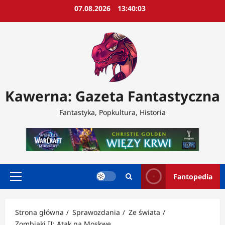
Przejdź
07.08.2026
13:40:05
do
treści
Kawerna: Gazeta Fantastyczna
Fantastyka, Popkultura, Historia
Fantopedia
Menu
główne
Strona główna
Sprawozdania
Ze świata
Zombiaki II: Atak na Moskwę