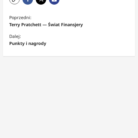
Z
Poprzedni:
o
Terry Pratchett — Świat Finansjery
b
Dalej:
a
Punkty i nagrody
c
z
w
p
i
s
y