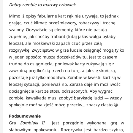
Dobry zombie to martwy człowiek.
Mimo iż opisy fabularne kart rąk nie urywają, to jednak
grając, czuć klimat: prześmiewczy, robaczywy i trochę
szalony. Oczywiście są elementy, które nie pasują
zupełnie, jak choćby trabant (tutaj jakaś wołga byłaby
lepsza), ale moskiewski zapach czuć przez całą
rozgrywkę. Zwycięstwo w grze ludzie osiągnąć mogą tylko
w jeden sposób: muszą doczekać świtu. Jest to czasem
trudne do osiągnięcia, ponieważ karty zużywają się z
zawrotną prędkością trzech na turę, a jak się skończą,
pozostaje już tylko modlitwa. Zombie w kwestii kart są w
lepszej sytuacji, ponieważ np. Zaraza daje im możliwość
dociągnięcia kart ze stosu odrzuconych. Aby wygrać
zombie, kawalkada musi zdobyć barykadę ludzi — wtedy
spokojnie można zjeść mózg przeciw… znaczy ciasto 😉
Podsumowanie
Gra
Zombiaki II
jest porządnie wykonaną grą w
słabowitym opakowaniu. Rozgrywka jest bardzo szybka,