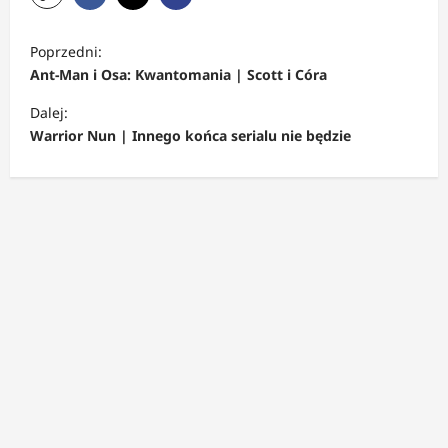
Z
Poprzedni:
o
Ant-Man i Osa: Kwantomania | Scott i Córa
b
Dalej:
a
Warrior Nun | Innego końca serialu nie będzie
c
z
w
p
i
s
y