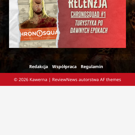
Redakcja
Współpraca
Regulamin
© 2026 Kawerna
|
ReviewNews
autorstwa AF themes