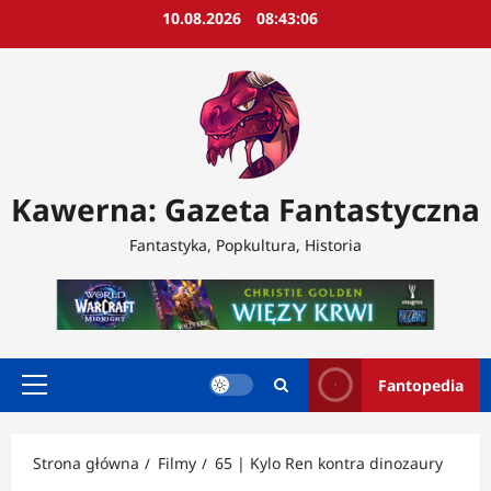
Przejdź
10.08.2026
08:43:08
do
treści
Kawerna: Gazeta Fantastyczna
Fantastyka, Popkultura, Historia
Fantopedia
Menu
główne
Strona główna
Filmy
65 | Kylo Ren kontra dinozaury