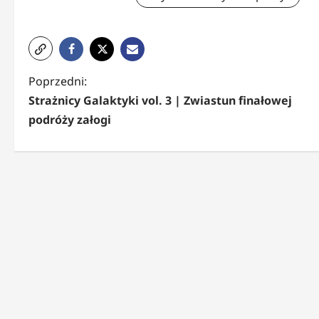
Z
Poprzedni:
Strażnicy Galaktyki vol. 3 | Zwiastun finałowej
o
podróży załogi
b
a
c
z
w
p
i
s