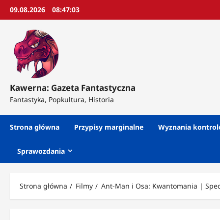
Przejdź
09.08.2026
08:47:05
do
treści
Kawerna: Gazeta Fantastyczna
Fantastyka, Popkultura, Historia
Strona główna
Przypisy marginalne
Wyznania kontro
Sprawozdania
Strona główna
Filmy
Ant-Man i Osa: Kwantomania | Spec