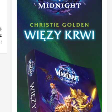
:
z
!