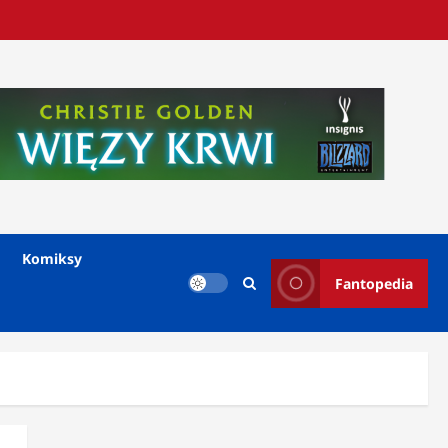
Komiksy
Fantopedia