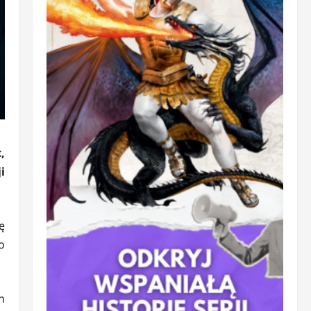
,
i
ę
o
n