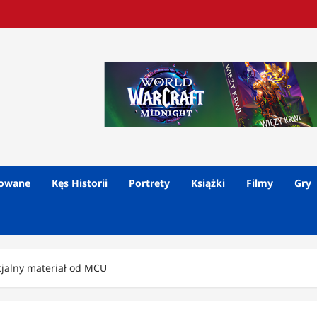
lowane
Kęs Historii
Portrety
Książki
Filmy
Gry
jalny materiał od MCU