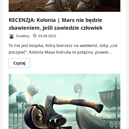
RECENZJA: Kolonia | Mars nie będzie
zbawieniem, jeśli zawiedzie człowiek
Gradory
03.08.2025
To nie jest książka, którą bierzesz na weekend, żeby „coś
poczytać”. Kolonia Maxa Kidruka to potężna, prawie...
Dowiedz
Czytaj
się
więcej
o
RECENZJA:
Kolonia
|
Mars
nie
będzie
zbawieniem,
jeśli
zawiedzie
człowiek