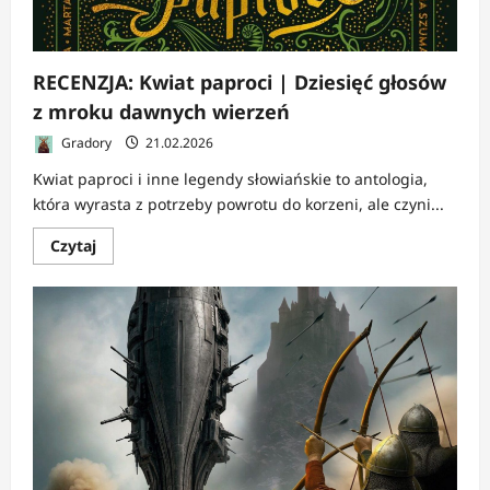
kobietami
jednorazowego
użytku
RECENZJA: Kwiat paproci | Dziesięć głosów
z mroku dawnych wierzeń
Gradory
21.02.2026
Kwiat paproci i inne legendy słowiańskie to antologia,
która wyrasta z potrzeby powrotu do korzeni, ale czyni...
Dowiedz
Czytaj
się
więcej
o
RECENZJA:
Kwiat
paproci
|
Dziesięć
głosów
z
mroku
dawnych
wierzeń