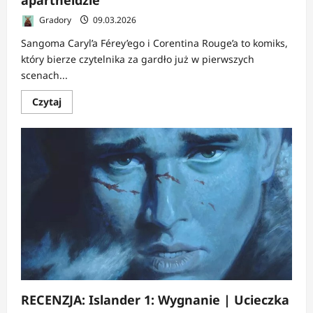
apartheidzie
Gradory
09.03.2026
Sangoma Caryl’a Férey’ego i Corentina Rouge’a to komiks,
który bierze czytelnika za gardło już w pierwszych
scenach...
Dowiedz
Czytaj
się
więcej
o
RECENZJA:
Sangoma
|
Kapsztad
po
apartheidzie
RECENZJA: Islander 1: Wygnanie | Ucieczka