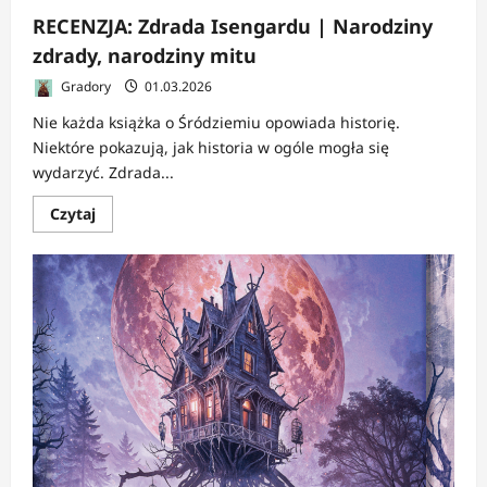
RECENZJA: Zdrada Isengardu | Narodziny
zdrady, narodziny mitu
Gradory
01.03.2026
Nie każda książka o Śródziemiu opowiada historię.
Niektóre pokazują, jak historia w ogóle mogła się
wydarzyć. Zdrada...
Dowiedz
Czytaj
się
więcej
o
RECENZJA:
Zdrada
Isengardu
|
Narodziny
zdrady,
narodziny
mitu