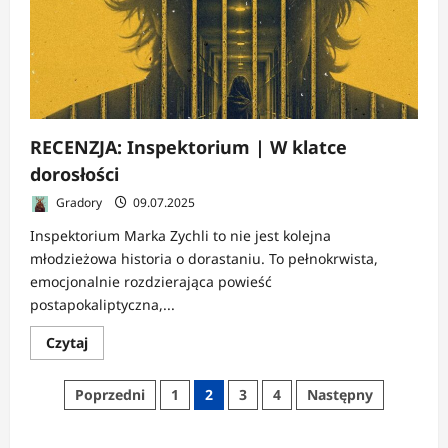
i
krasnoludzkie
pieczyste.
Smaki
Śródziemia
RECENZJA: Inspektorium | W klatce
dorosłości
Gradory
09.07.2025
Inspektorium Marka Zychli to nie jest kolejna
młodzieżowa historia o dorastaniu. To pełnokrwista,
emocjonalnie rozdzierająca powieść
postapokaliptyczna,...
Dowiedz
Czytaj
się
więcej
o
Stronicowanie
Poprzedni
1
2
3
4
Następny
RECENZJA:
Inspektorium
wpisów
|
W