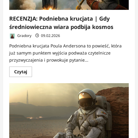
RECENZJA: Podniebna krucjata | Gdy
średniowieczna wiara podbija kosmos
Gradory
09.02.2026
Podniebna krucjata Poula Andersona to powieść, która
już samym punktem wyjścia podważa czytelnicze
przyzwyczajenia i prowokuje pytanie...
Dowiedz
Czytaj
się
więcej
o
RECENZJA:
Podniebna
krucjata
|
Gdy
średniowieczna
wiara
podbija
kosmos