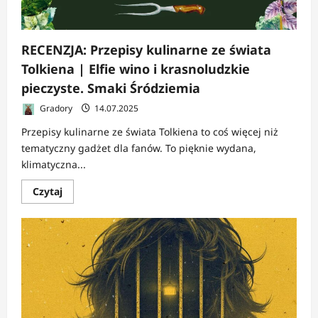
filmowego
RECENZJA: Przepisy kulinarne ze świata
Tolkiena | Elfie wino i krasnoludzkie
pieczyste. Smaki Śródziemia
Gradory
14.07.2025
Przepisy kulinarne ze świata Tolkiena to coś więcej niż
tematyczny gadżet dla fanów. To pięknie wydana,
klimatyczna...
Dowiedz
Czytaj
się
więcej
o
RECENZJA:
Przepisy
kulinarne
ze
świata
Tolkiena
|
Elfie
wino