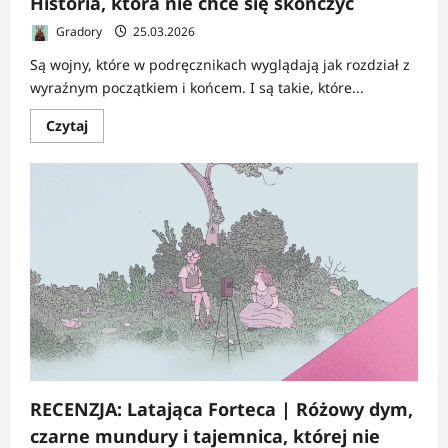
Historia, która nie chce się skończyć
Gradory
25.03.2026
Są wojny, które w podręcznikach wyglądają jak rozdział z
wyraźnym początkiem i końcem. I są takie, które...
Dowiedz
Czytaj
się
więcej
o
RECENZJA:
Krótka
historia
długiej
wojny
|
Historia,
która
nie
chce
się
skończyć
RECENZJA: Latająca Forteca | Różowy dym,
czarne mundury i tajemnica, której nie