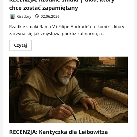
chce zostać zapamiętany
Gradory
02.06.2026
Rzadkie smaki Rama V i Filipe Andrade’a to komiks, który
zaczyna się jak zmysłowa podróż kulinarna, a...
Dowiedz
Czytaj
się
więcej
o
RECENZJA:
Rzadkie
smaki
|
Głód,
który
chce
zostać
zapamiętany
RECENZJA: Kantyczka dla Leibowitza |