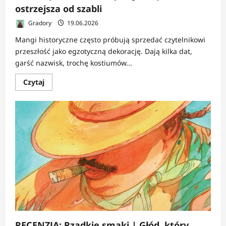
ostrzejsza od szabli
Gradory
19.06.2026
Mangi historyczne często próbują sprzedać czytelnikowi
przeszłość jako egzotyczną dekorację. Dają kilka dat,
garść nazwisk, trochę kostiumów...
Dowiedz
Czytaj
się
więcej
o
RECENZJA:
Wiedźma
z
Jurty
1-
2
|
Wiedza
ostrzejsza
od
szabli
RECENZJA: Rzadkie smaki | Głód, który