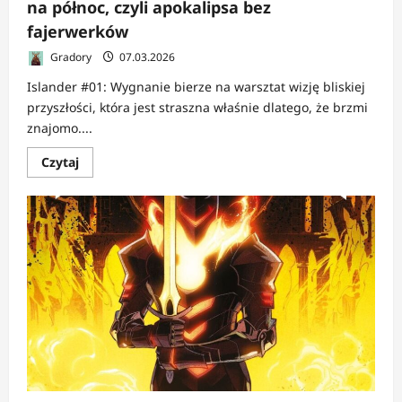
na północ, czyli apokalipsa bez
fajerwerków
Gradory
07.03.2026
Islander #01: Wygnanie bierze na warsztat wizję bliskiej
przyszłości, która jest straszna właśnie dlatego, że brzmi
znajomo....
Dowiedz
Czytaj
się
więcej
o
RECENZJA:
Islander
1:
Wygnanie
|
Ucieczka
na
północ,
czyli
apokalipsa
bez
fajerwerków