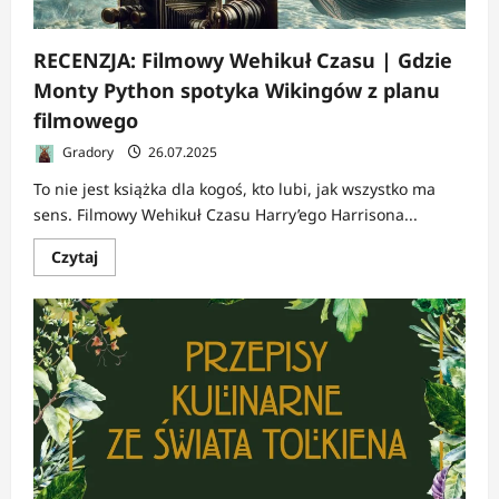
RECENZJA: Filmowy Wehikuł Czasu | Gdzie
Monty Python spotyka Wikingów z planu
filmowego
Gradory
26.07.2025
To nie jest książka dla kogoś, kto lubi, jak wszystko ma
sens. Filmowy Wehikuł Czasu Harry’ego Harrisona...
Dowiedz
Czytaj
się
więcej
o
RECENZJA:
Filmowy
Wehikuł
Czasu
|
Gdzie
Monty
Python
spotyka
Wikingów
z
planu