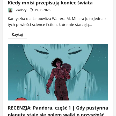
Kiedy mnisi przepisują koniec świata
Gradory
19.05.2026
Kantyczka dla Leibowitza Waltera M. Millera Jr. to jedna z
tych powieści science fiction, które nie starzeją...
Dowiedz
Czytaj
się
więcej
o
RECENZJA:
Kantyczka
dla
Leibowitza
|
Kiedy
mnisi
przepisują
koniec
świata
RECENZJA: Pandora, część 1 | Gdy pustynna
planeta staje się polem walki o przyszłość