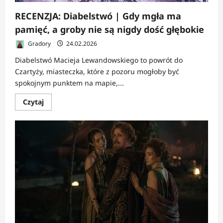
RECENZJA: Diabelstwó | Gdy mgła ma
pamięć, a groby nie są nigdy dość głębokie
Gradory
24.02.2026
Diabelstwó Macieja Lewandowskiego to powrót do
Czartyży, miasteczka, które z pozoru mogłoby być
spokojnym punktem na mapie,...
Dowiedz
Czytaj
się
więcej
o
RECENZJA:
Diabelstwó
|
Gdy
mgła
ma
pamięć,
a
groby
nie
są
nigdy
dość
głębokie