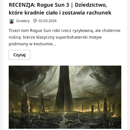
RECENZJA: Rogue Sun 3 | Dziedzictwo,
które kradnie ciało i zostawia rachunek
Gradory
02.03.2026
Trzeci tom Rogue Sun robi rzecz ryzykowną, ale cholernie
nośną: bierze klasyczny superbohaterski motyw
podmiany w kostiumie...
Dowiedz
Czytaj
się
więcej
o
RECENZJA:
Rogue
Sun
3
|
Dziedzictwo,
które
kradnie
ciało
i
zostawia
rachunek