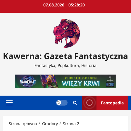
Przejdź
07.08.2026
05:28:22
do
treści
Kawerna: Gazeta Fantastyczna
Fantastyka, Popkultura, Historia
Fantopedia
Menu
główne
Strona główna
Gradory
Strona 2