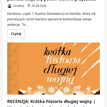
Gradory
02.04.2026
Pandora, część 1 Kamila Dukiewicza to komiks, który od
pierwszych stron bardzo wyraźnie komunikuje swoje
ambicje. To...
Dowiedz
Czytaj
się
więcej
o
RECENZJA:
Pandora,
część
1
|
Gdy
pustynna
planeta
staje
się
polem
walki
o
przyszłość
RECENZJA: Krótka historia długiej wojny |