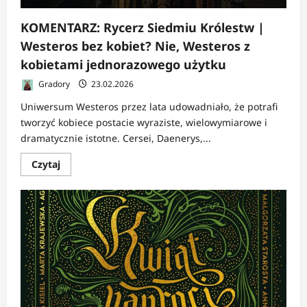
KOMENTARZ: Rycerz Siedmiu Królestw |
Westeros bez kobiet? Nie, Westeros z
kobietami jednorazowego użytku
Gradory
23.02.2026
Uniwersum Westeros przez lata udowadniało, że potrafi
tworzyć kobiece postacie wyraziste, wielowymiarowe i
dramatycznie istotne. Cersei, Daenerys,...
Dowiedz
Czytaj
się
więcej
o
KOMENTARZ:
Rycerz
Siedmiu
Królestw
|
Westeros
bez
kobiet?
Nie,
Westeros
z