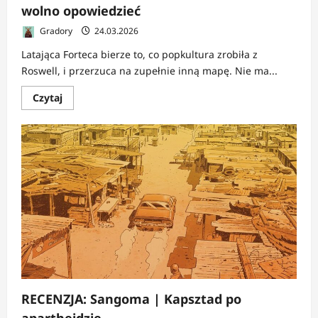
wolno opowiedzieć
Gradory
24.03.2026
Latająca Forteca bierze to, co popkultura zrobiła z
Roswell, i przerzuca na zupełnie inną mapę. Nie ma...
Dowiedz
Czytaj
się
więcej
o
RECENZJA:
Latająca
Forteca
|
Różowy
dym,
czarne
mundury
i
tajemnica,
której
nie
wolno
opowiedzieć
RECENZJA: Sangoma | Kapsztad po