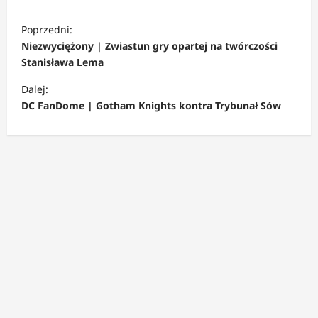
Z
Poprzedni:
o
Niezwyciężony | Zwiastun gry opartej na twórczości
b
Stanisława Lema
a
Dalej:
c
DC FanDome | Gotham Knights kontra Trybunał Sów
z
w
p
i
s
y