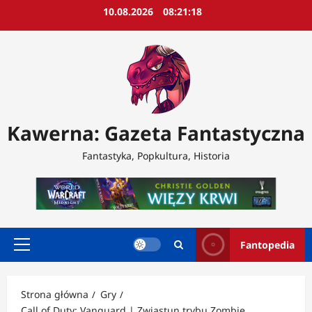
Przejdź
10.08.2026
08:21:20
do
treści
Kawerna: Gazeta Fantastyczna
Fantastyka, Popkultura, Historia
Fantopedia
Menu
główne
Strona główna
Gry
Call of Duty: Vanguard | Zwiastun trybu Zombie