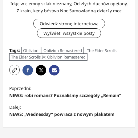
Idąc w ciemny szlak nieznany, Od złych duchów opętany,
Z krain, kędy bóstwo Noc Samowładną dzierży moc
Odwiedź stronę internetową
Wyświetl wszystkie posty
Tags:
Oblivion
Oblivion Remastered
The Elder Scrolls
The Elder Scrolls IV: Oblivion Remastered
Z
Poprzedni:
o
NEWS: robi romans? Poznaliśmy szczegóły „Remain”
b
Dalej:
a
NEWS: „Wednesday” powraca z nowym plakatem
c
z