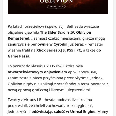
Po latach przecieków i spekulacji, Bethesda wreszcie
oficjalnie ujawniła
The Elder Scrolls IV: Oblivion
Remastered
. I zamiast czekać miesiącami, gracze mogą
zanurzyć się ponownie w Cyrodiil już teraz
– remaster
właśnie trafił na
Xbox Series X|S, PS5 i PC
, a także
do
Game Passa
.
To powrót do klasyki z 2006 roku, która była
otwartoświatowym objawieniem
epoki Xboxa 360,
zanim została nieco przyćmiona przez Skyrima. Jednak
Oblivion nigdy nie zniknął z serc fanów, a teraz powraca z
nową oprawą graficzną i licznymi ulepszeniami.
Twórcy z Virtuos i Bethesda podczas livestreamu
podkreślali, że chcieli zachować „urok oryginału”,
jednocześnie
odświeżając całość w Unreal Engine
. Mamy