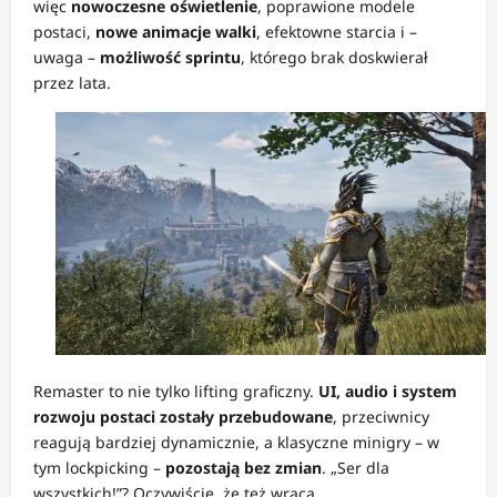
więc
nowoczesne oświetlenie
, poprawione modele
postaci,
nowe animacje walki
, efektowne starcia i –
uwaga –
możliwość sprintu
, którego brak doskwierał
przez lata.
Remaster to nie tylko lifting graficzny.
UI, audio i system
rozwoju postaci zostały przebudowane
, przeciwnicy
reagują bardziej dynamicznie, a klasyczne minigry – w
tym lockpicking –
pozostają bez zmian
. „Ser dla
wszystkich!”? Oczywiście, że też wraca.