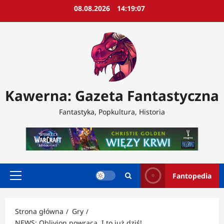
Przejdź
08.08.2026
14:19:09
do
treści
Kawerna: Gazeta Fantastyczna
Fantastyka, Popkultura, Historia
Fantopedia
Menu
główne
Strona główna
Gry
NEWS: Oblivion powraca. I to już dziś!