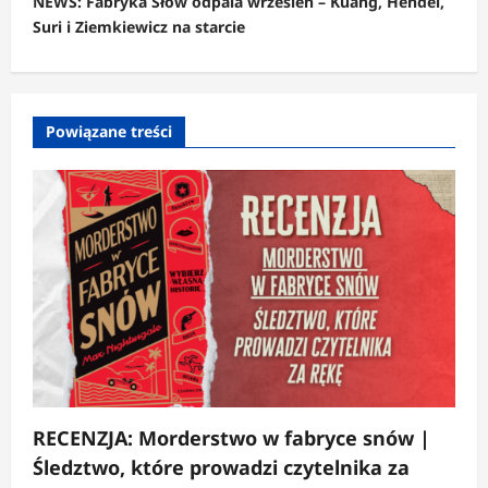
c
NEWS: Fabryka Słów odpala wrzesień – Kuang, Hendel,
Suri i Ziemkiewicz na starcie
z
w
p
Powiązane treści
i
s
y
RECENZJA: Morderstwo w fabryce snów |
Śledztwo, które prowadzi czytelnika za