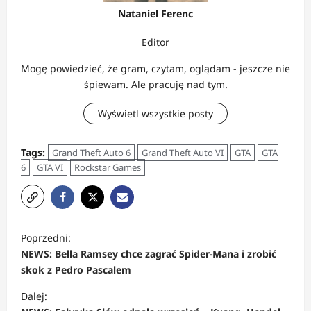
Nataniel Ferenc
Editor
Mogę powiedzieć, że gram, czytam, oglądam - jeszcze nie
śpiewam. Ale pracuję nad tym.
Wyświetl wszystkie posty
Tags:
Grand Theft Auto 6
Grand Theft Auto VI
GTA
GTA
6
GTA VI
Rockstar Games
Z
Poprzedni:
o
NEWS: Bella Ramsey chce zagrać Spider-Mana i zrobić
b
skok z Pedro Pascalem
a
Dalej: