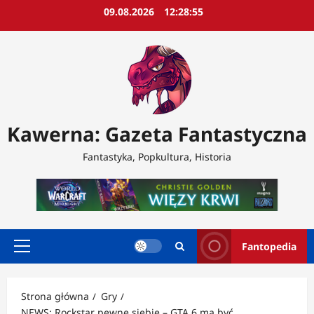
Przejdź
09.08.2026
12:28:57
do
treści
Kawerna: Gazeta Fantastyczna
Fantastyka, Popkultura, Historia
Fantopedia
Menu
główne
Strona główna
Gry
NEWS: Rockstar pewne siebie – GTA 6 ma być