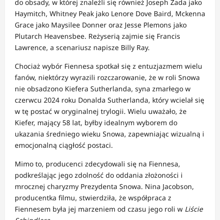
do obsady, w której znaleźli się również Joseph Zada jako
Haymitch, Whitney Peak jako Lenore Dove Baird, Mckenna
Grace jako Maysilee Donner oraz Jesse Plemons jako
Plutarch Heavensbee.
Reżyserią zajmie się Francis
Lawrence, a scenariusz napisze Billy Ray.
Chociaż wybór Fiennesa spotkał się z entuzjazmem wielu
fanów, niektórzy wyrazili rozczarowanie, że w roli Snowa
nie obsadzono Kiefera Sutherlanda, syna zmarłego w
czerwcu 2024 roku Donalda Sutherlanda, który wcielał się
w tę postać w oryginalnej trylogii.
Wielu uważało, że
Kiefer, mający 58 lat, byłby idealnym wyborem do
ukazania średniego wieku Snowa, zapewniając wizualną i
emocjonalną ciągłość postaci.
Mimo to, producenci zdecydowali się na Fiennesa,
podkreślając jego zdolność do oddania złożoności i
mrocznej charyzmy Prezydenta Snowa.
Nina Jacobson,
producentka filmu, stwierdziła, że współpraca z
Fiennesem była jej marzeniem od czasu jego roli w
Liście