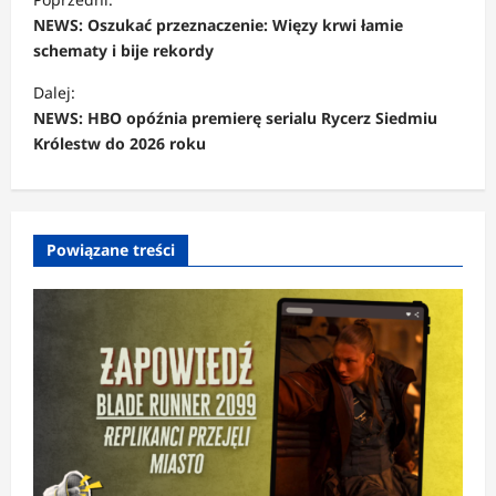
o
NEWS: Oszukać przeznaczenie: Więzy krwi łamie
b
schematy i bije rekordy
a
Dalej:
c
NEWS: HBO opóźnia premierę serialu Rycerz Siedmiu
Królestw do 2026 roku
z
w
p
Powiązane treści
i
s
y