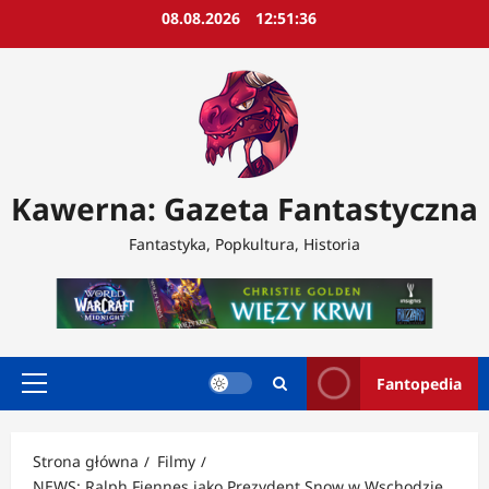
Przejdź
08.08.2026
12:51:38
do
treści
Kawerna: Gazeta Fantastyczna
Fantastyka, Popkultura, Historia
Fantopedia
Menu
główne
Strona główna
Filmy
NEWS: Ralph Fiennes jako Prezydent Snow w Wschodzie