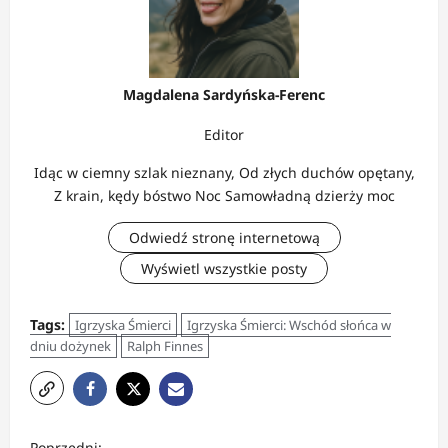
Magdalena Sardyńska-Ferenc
Editor
Idąc w ciemny szlak nieznany, Od złych duchów opętany,
Z krain, kędy bóstwo Noc Samowładną dzierży moc
Odwiedź stronę internetową
Wyświetl wszystkie posty
Tags:
Igrzyska Śmierci
Igrzyska Śmierci: Wschód słońca w
dniu dożynek
Ralph Finnes
Z
Poprzedni: